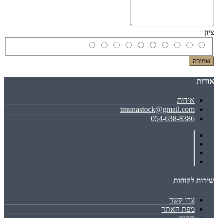
ציון
שמירה
אודות
אודות
tmunastock@gmail.com
054-638-8386
שירות לקוחות
צרו קשר
מפת האתר