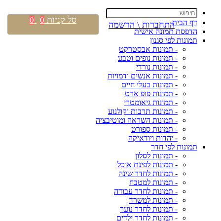
סל קניות
0
0
דף הבית
התחברות \ הרשמה
הדפסת תמונה אישית
תמונות לפי סגנון
- תמונות אבסטרקט
- תמונות נופים וטבע
- תמונות נורדי
- תמונות אנשים ודמויות
- תמונות בעלי חיים
- תמונות פופ ארט
- תמונות גיאומטרי
- תמונות תרבות וקולנוע
- תמונות השראה ומוטיבציה
- תמונות ספורט
- יהדות ויודאיקה
תמונות לפי חדר
- תמונות לסלון
- תמונות לפינת אוכל
- תמונות לחדר שינה
- תמונות למטבח
- תמונות לחדר עבודה
- תמונות למשרד
- תמונות לחדר נוער
- תמונות לחדר ילדים