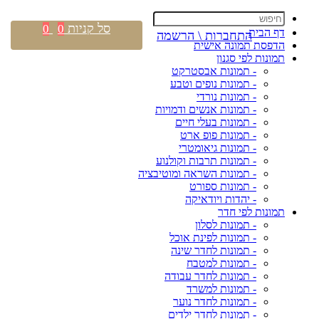
סל קניות
0
0
דף הבית
התחברות \ הרשמה
הדפסת תמונה אישית
תמונות לפי סגנון
- תמונות אבסטרקט
- תמונות נופים וטבע
- תמונות נורדי
- תמונות אנשים ודמויות
- תמונות בעלי חיים
- תמונות פופ ארט
- תמונות גיאומטרי
- תמונות תרבות וקולנוע
- תמונות השראה ומוטיבציה
- תמונות ספורט
- יהדות ויודאיקה
תמונות לפי חדר
- תמונות לסלון
- תמונות לפינת אוכל
- תמונות לחדר שינה
- תמונות למטבח
- תמונות לחדר עבודה
- תמונות למשרד
- תמונות לחדר נוער
- תמונות לחדר ילדים