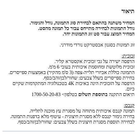
תיאור
המחיר משתנה בהתאם לבחירת סוג התמונה, גודל והגימור.
גודל התמונות לבחירה מתייחס עבור כל תמונה מהסט.
המחיר המוצג עבור סט זוג התמונות יחד.
זוג תמונות בסגנון אבסטרקט נורדי מודרני.
זכוכית:
הדפסה ישירה על גבי זכוכית אקסטרא קליר.
זכוכית מלוטשת ומחוסמת איכותית בעובי 6 מ'מ.
התמונה כוללת אביזרי תלייה-צפה (3 ס'מ מהקיר) באמצעות ספייסרים.
בחירת ספייסרים בשלל צבעים: שחור/לבן/זהב/כסף.
הדפסה על הזכוכית הינה באיכות 4K בטכנולוגיה המתקדמות שקיים
כיום.
תיאום התקנה
בתוספת תשלום
בטלפון> 1700-50-20-83
קנבס:
תמונה קנבס איכותית מתוחה על מסגרת עץ מוכנה לתלייה.
בחירה גימור קנבס ללא מסגרת חיצונית - עיטוף מלא בדפנות התמונה.
לבחירה תוספת מסגרת חיצונית בשלל צבעים: שחור/לבן/זהב/כסף.