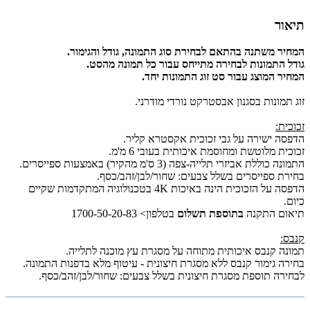
תיאור
המחיר משתנה בהתאם לבחירת סוג התמונה, גודל והגימור.
גודל התמונות לבחירה מתייחס עבור כל תמונה מהסט.
המחיר המוצג עבור סט זוג התמונות יחד.
זוג תמונות בסגנון אבסטרקט נורדי מודרני.
זכוכית:
הדפסה ישירה על גבי זכוכית אקסטרא קליר.
זכוכית מלוטשת ומחוסמת איכותית בעובי 6 מ'מ.
התמונה כוללת אביזרי תלייה-צפה (3 ס'מ מהקיר) באמצעות ספייסרים.
בחירת ספייסרים בשלל צבעים: שחור/לבן/זהב/כסף.
הדפסה על הזכוכית הינה באיכות 4K בטכנולוגיה המתקדמות שקיים
כיום.
תיאום התקנה
בתוספת תשלום
בטלפון> 1700-50-20-83
קנבס:
תמונה קנבס איכותית מתוחה על מסגרת עץ מוכנה לתלייה.
בחירה גימור קנבס ללא מסגרת חיצונית - עיטוף מלא בדפנות התמונה.
לבחירה תוספת מסגרת חיצונית בשלל צבעים: שחור/לבן/זהב/כסף.