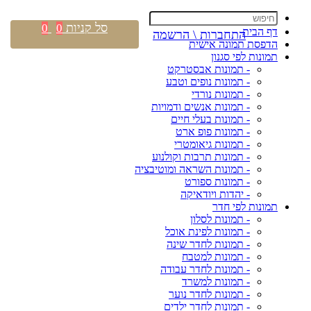
סל קניות
0
0
דף הבית
התחברות \ הרשמה
הדפסת תמונה אישית
תמונות לפי סגנון
- תמונות אבסטרקט
- תמונות נופים וטבע
- תמונות נורדי
- תמונות אנשים ודמויות
- תמונות בעלי חיים
- תמונות פופ ארט
- תמונות גיאומטרי
- תמונות תרבות וקולנוע
- תמונות השראה ומוטיבציה
- תמונות ספורט
- יהדות ויודאיקה
תמונות לפי חדר
- תמונות לסלון
- תמונות לפינת אוכל
- תמונות לחדר שינה
- תמונות למטבח
- תמונות לחדר עבודה
- תמונות למשרד
- תמונות לחדר נוער
- תמונות לחדר ילדים