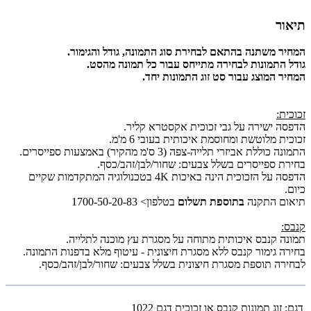
תיאור
המחיר משתנה בהתאם לבחירת סוג התמונה, גודל והגימור.
גודל התמונות לבחירה מתייחס עבור כל תמונה מהסט.
המחיר המוצג עבור סט זוג התמונות יחד.
זכוכית:
הדפסה ישירה על גבי זכוכית אקסטרא קליר.
זכוכית מלוטשת ומחוסמת איכותית בעובי 6 מ'מ.
התמונה כוללת אביזרי תלייה-צפה (3 ס'מ מהקיר) באמצעות ספייסרים.
בחירת ספייסרים בשלל צבעים: שחור/לבן/זהב/כסף.
הדפסה על הזכוכית הינה באיכות 4K בטכנולוגיה המתקדמות שקיים
כיום.
תיאום התקנה
בתוספת תשלום
בטלפון> 1700-50-20-83
קנבס:
תמונה קנבס איכותית מתוחה על מסגרת עץ מוכנה לתלייה.
בחירה גימור קנבס ללא מסגרת חיצונית - עיטוף מלא בדפנות התמונה.
לבחירה תוספת מסגרת חיצונית בשלל צבעים: שחור/לבן/זהב/כסף.
דגם:
זוג תמונות קנבס או זכוכית דגם 1022