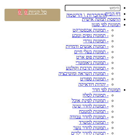
סל קניות
0
0
דף הבית
התחברות \ הרשמה
הדפסת תמונה אישית
תמונות לפי סגנון
- תמונות אבסטרקט
- תמונות נופים וטבע
- תמונות נורדי
- תמונות אנשים ודמויות
- תמונות בעלי חיים
- תמונות פופ ארט
- תמונות גיאומטרי
- תמונות תרבות וקולנוע
- תמונות השראה ומוטיבציה
- תמונות ספורט
- יהדות ויודאיקה
תמונות לפי חדר
- תמונות לסלון
- תמונות לפינת אוכל
- תמונות לחדר שינה
- תמונות למטבח
- תמונות לחדר עבודה
- תמונות למשרד
- תמונות לחדר נוער
- תמונות לחדר ילדים