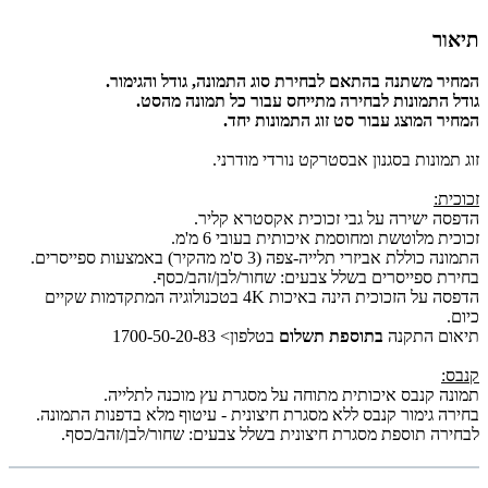
תיאור
המחיר משתנה בהתאם לבחירת סוג התמונה, גודל והגימור.
גודל התמונות לבחירה מתייחס עבור כל תמונה מהסט.
המחיר המוצג עבור סט זוג התמונות יחד.
זוג תמונות בסגנון אבסטרקט נורדי מודרני.
זכוכית:
הדפסה ישירה על גבי זכוכית אקסטרא קליר.
זכוכית מלוטשת ומחוסמת איכותית בעובי 6 מ'מ.
התמונה כוללת אביזרי תלייה-צפה (3 ס'מ מהקיר) באמצעות ספייסרים.
בחירת ספייסרים בשלל צבעים: שחור/לבן/זהב/כסף.
הדפסה על הזכוכית הינה באיכות 4K בטכנולוגיה המתקדמות שקיים
כיום.
תיאום התקנה
בתוספת תשלום
בטלפון> 1700-50-20-83
קנבס:
תמונה קנבס איכותית מתוחה על מסגרת עץ מוכנה לתלייה.
בחירה גימור קנבס ללא מסגרת חיצונית - עיטוף מלא בדפנות התמונה.
לבחירה תוספת מסגרת חיצונית בשלל צבעים: שחור/לבן/זהב/כסף.