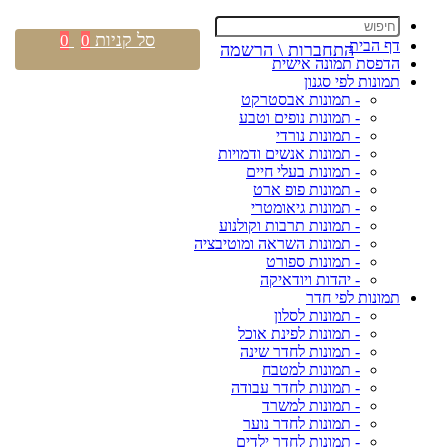
סל קניות
0
0
דף הבית
התחברות \ הרשמה
הדפסת תמונה אישית
תמונות לפי סגנון
- תמונות אבסטרקט
- תמונות נופים וטבע
- תמונות נורדי
- תמונות אנשים ודמויות
- תמונות בעלי חיים
- תמונות פופ ארט
- תמונות גיאומטרי
- תמונות תרבות וקולנוע
- תמונות השראה ומוטיבציה
- תמונות ספורט
- יהדות ויודאיקה
תמונות לפי חדר
- תמונות לסלון
- תמונות לפינת אוכל
- תמונות לחדר שינה
- תמונות למטבח
- תמונות לחדר עבודה
- תמונות למשרד
- תמונות לחדר נוער
- תמונות לחדר ילדים