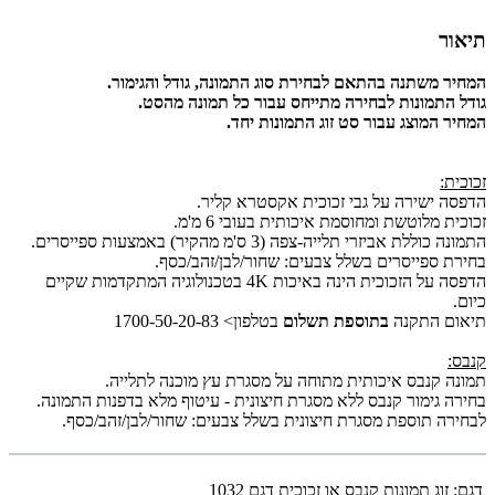
תיאור
המחיר משתנה בהתאם לבחירת סוג התמונה, גודל והגימור.
גודל התמונות לבחירה מתייחס עבור כל תמונה מהסט.
המחיר המוצג עבור סט זוג התמונות יחד.
זכוכית:
הדפסה ישירה על גבי זכוכית אקסטרא קליר.
זכוכית מלוטשת ומחוסמת איכותית בעובי 6 מ'מ.
התמונה כוללת אביזרי תלייה-צפה (3 ס'מ מהקיר) באמצעות ספייסרים.
בחירת ספייסרים בשלל צבעים: שחור/לבן/זהב/כסף.
הדפסה על הזכוכית הינה באיכות 4K בטכנולוגיה המתקדמות שקיים
כיום.
תיאום התקנה
בתוספת תשלום
בטלפון> 1700-50-20-83
קנבס:
תמונה קנבס איכותית מתוחה על מסגרת עץ מוכנה לתלייה.
בחירה גימור קנבס ללא מסגרת חיצונית - עיטוף מלא בדפנות התמונה.
לבחירה תוספת מסגרת חיצונית בשלל צבעים: שחור/לבן/זהב/כסף.
דגם:
זוג תמונות קנבס או זכוכית דגם 1032