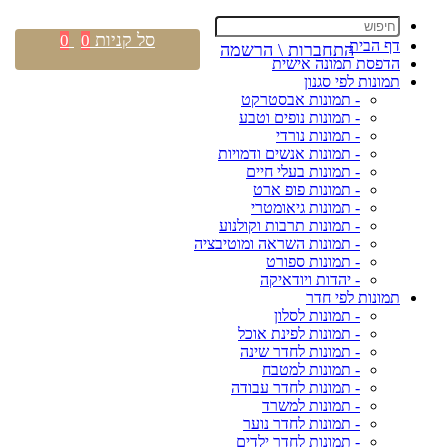
סל קניות
0
0
דף הבית
התחברות \ הרשמה
הדפסת תמונה אישית
תמונות לפי סגנון
- תמונות אבסטרקט
- תמונות נופים וטבע
- תמונות נורדי
- תמונות אנשים ודמויות
- תמונות בעלי חיים
- תמונות פופ ארט
- תמונות גיאומטרי
- תמונות תרבות וקולנוע
- תמונות השראה ומוטיבציה
- תמונות ספורט
- יהדות ויודאיקה
תמונות לפי חדר
- תמונות לסלון
- תמונות לפינת אוכל
- תמונות לחדר שינה
- תמונות למטבח
- תמונות לחדר עבודה
- תמונות למשרד
- תמונות לחדר נוער
- תמונות לחדר ילדים