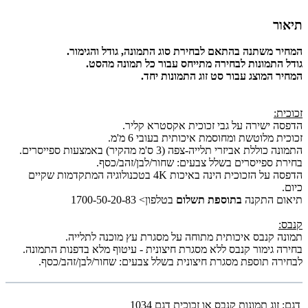
תיאור
המחיר משתנה בהתאם לבחירת סוג התמונה, גודל והגימור.
גודל התמונות לבחירה מתייחס עבור כל תמונה מהסט.
המחיר המוצג עבור סט זוג התמונות יחד.
זכוכית:
הדפסה ישירה על גבי זכוכית אקסטרא קליר.
זכוכית מלוטשת ומחוסמת איכותית בעובי 6 מ'מ.
התמונה כוללת אביזרי תלייה-צפה (3 ס'מ מהקיר) באמצעות ספייסרים.
בחירת ספייסרים בשלל צבעים: שחור/לבן/זהב/כסף.
הדפסה על הזכוכית הינה באיכות 4K בטכנולוגיה המתקדמות שקיים
כיום.
תיאום התקנה
בתוספת תשלום
בטלפון> 1700-50-20-83
קנבס:
תמונה קנבס איכותית מתוחה על מסגרת עץ מוכנה לתלייה.
בחירה גימור קנבס ללא מסגרת חיצונית - עיטוף מלא בדפנות התמונה.
לבחירה תוספת מסגרת חיצונית בשלל צבעים: שחור/לבן/זהב/כסף.
דגם:
זוג תמונות קנבס או זכוכית דגם 1034