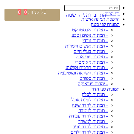
סל קניות
0
0
דף הבית
התחברות \ הרשמה
הדפסת תמונה אישית
תמונות לפי סגנון
- תמונות אבסטרקט
- תמונות נופים וטבע
- תמונות נורדי
- תמונות אנשים ודמויות
- תמונות בעלי חיים
- תמונות פופ ארט
- תמונות גיאומטרי
- תמונות תרבות וקולנוע
- תמונות השראה ומוטיבציה
- תמונות ספורט
- יהדות ויודאיקה
תמונות לפי חדר
- תמונות לסלון
- תמונות לפינת אוכל
- תמונות לחדר שינה
- תמונות למטבח
- תמונות לחדר עבודה
- תמונות למשרד
- תמונות לחדר נוער
- תמונות לחדר ילדים