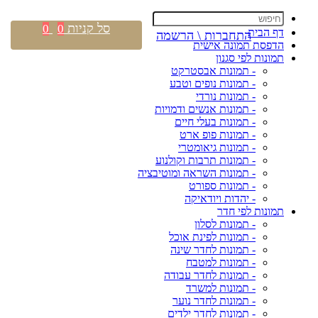
סל קניות
0
0
דף הבית
התחברות \ הרשמה
הדפסת תמונה אישית
תמונות לפי סגנון
- תמונות אבסטרקט
- תמונות נופים וטבע
- תמונות נורדי
- תמונות אנשים ודמויות
- תמונות בעלי חיים
- תמונות פופ ארט
- תמונות גיאומטרי
- תמונות תרבות וקולנוע
- תמונות השראה ומוטיבציה
- תמונות ספורט
- יהדות ויודאיקה
תמונות לפי חדר
- תמונות לסלון
- תמונות לפינת אוכל
- תמונות לחדר שינה
- תמונות למטבח
- תמונות לחדר עבודה
- תמונות למשרד
- תמונות לחדר נוער
- תמונות לחדר ילדים