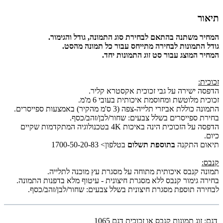
תיאור
המחיר משתנה בהתאם לבחירת סוג התמונה, גודל והגימור.
גודל התמונות לבחירה מתייחס עבור כל תמונה מהסט.
המחיר המוצג עבור סט זוג התמונות יחד.
זכוכית:
הדפסה ישירה על גבי זכוכית אקסטרא קליר.
זכוכית מלוטשת ומחוסמת איכותית בעובי 6 מ'מ.
התמונה כוללת אביזרי תלייה-צפה (3 ס'מ מהקיר) באמצעות ספייסרים.
בחירת ספייסרים בשלל צבעים: שחור/לבן/זהב/כסף.
הדפסה על הזכוכית הינה באיכות 4K בטכנולוגיה המתקדמות שקיים
כיום.
תיאום התקנה
בתוספת תשלום
בטלפון> 1700-50-20-83
קנבס:
תמונה קנבס איכותית מתוחה על מסגרת עץ מוכנה לתלייה.
בחירה גימור קנבס ללא מסגרת חיצונית - עיטוף מלא בדפנות התמונה.
לבחירה תוספת מסגרת חיצונית בשלל צבעים: שחור/לבן/זהב/כסף.
דגם:
זוג תמונות קנבס או זכוכית דגם 1065