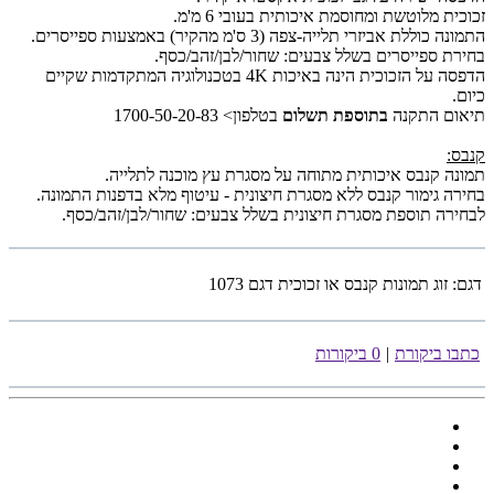
זכוכית מלוטשת ומחוסמת איכותית בעובי 6 מ'מ.
התמונה כוללת אביזרי תלייה-צפה (3 ס'מ מהקיר) באמצעות ספייסרים.
בחירת ספייסרים בשלל צבעים: שחור/לבן/זהב/כסף.
הדפסה על הזכוכית הינה באיכות 4K בטכנולוגיה המתקדמות שקיים
כיום.
תיאום התקנה
בתוספת תשלום
בטלפון> 1700-50-20-83
קנבס:
תמונה קנבס איכותית מתוחה על מסגרת עץ מוכנה לתלייה.
בחירה גימור קנבס ללא מסגרת חיצונית - עיטוף מלא בדפנות התמונה.
לבחירה תוספת מסגרת חיצונית בשלל צבעים: שחור/לבן/זהב/כסף.
דגם:
זוג תמונות קנבס או זכוכית דגם 1073
כתבו ביקורת
|
0 ביקורות