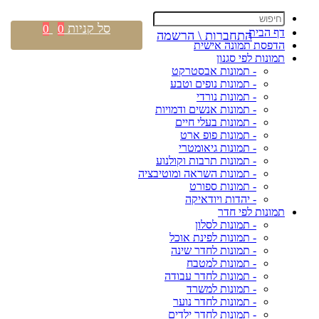
סל קניות
0
0
דף הבית
התחברות \ הרשמה
הדפסת תמונה אישית
תמונות לפי סגנון
- תמונות אבסטרקט
- תמונות נופים וטבע
- תמונות נורדי
- תמונות אנשים ודמויות
- תמונות בעלי חיים
- תמונות פופ ארט
- תמונות גיאומטרי
- תמונות תרבות וקולנוע
- תמונות השראה ומוטיבציה
- תמונות ספורט
- יהדות ויודאיקה
תמונות לפי חדר
- תמונות לסלון
- תמונות לפינת אוכל
- תמונות לחדר שינה
- תמונות למטבח
- תמונות לחדר עבודה
- תמונות למשרד
- תמונות לחדר נוער
- תמונות לחדר ילדים