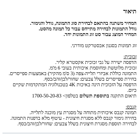
תיאור
המחיר משתנה בהתאם לבחירת סוג התמונה, גודל והגימור.
גודל התמונות לבחירה מתייחס עבור כל תמונה מהסט.
המחיר המוצג עבור סט זוג התמונות יחד.
זוג תמונות בסגנון אבסטרקט מודרני.
זכוכית:
הדפסה ישירה על גבי זכוכית אקסטרא קליר.
זכוכית מלוטשת ומחוסמת איכותית בעובי 6 מ'מ.
התמונה כוללת אביזרי תלייה-צפה (3 ס'מ מהקיר) באמצעות ספייסרים.
בחירת ספייסרים בשלל צבעים: שחור/לבן/זהב/כסף.
הדפסה על הזכוכית הינה באיכות 4K בטכנולוגיה המתקדמות שקיים
כיום.
תיאום התקנה
בתוספת תשלום
בטלפון> 1700-50-20-83
קנבס:
תמונה קנבס איכותית מתוחה על מסגרת עץ מוכנה לתלייה.
בחירה גימור קנבס ללא מסגרת חיצונית - עיטוף מלא בדפנות התמונה.
לבחירה תוספת מסגרת חיצונית בשלל צבעים: שחור/לבן/זהב/כסף.