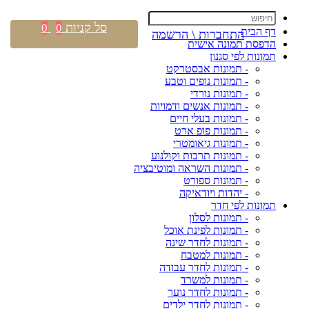
סל קניות
0
0
דף הבית
התחברות \ הרשמה
הדפסת תמונה אישית
תמונות לפי סגנון
- תמונות אבסטרקט
- תמונות נופים וטבע
- תמונות נורדי
- תמונות אנשים ודמויות
- תמונות בעלי חיים
- תמונות פופ ארט
- תמונות גיאומטרי
- תמונות תרבות וקולנוע
- תמונות השראה ומוטיבציה
- תמונות ספורט
- יהדות ויודאיקה
תמונות לפי חדר
- תמונות לסלון
- תמונות לפינת אוכל
- תמונות לחדר שינה
- תמונות למטבח
- תמונות לחדר עבודה
- תמונות למשרד
- תמונות לחדר נוער
- תמונות לחדר ילדים