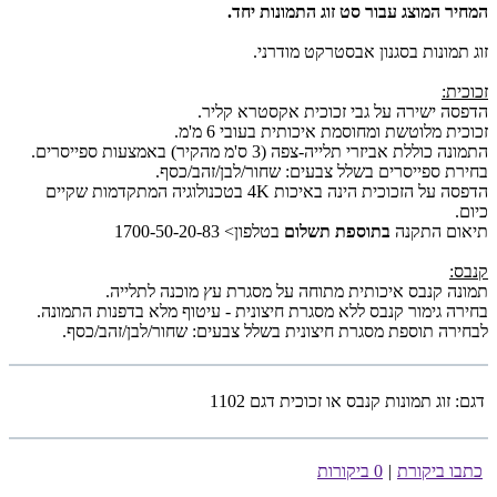
המחיר המוצג עבור סט זוג התמונות יחד.
זוג תמונות בסגנון אבסטרקט מודרני.
זכוכית:
הדפסה ישירה על גבי זכוכית אקסטרא קליר.
זכוכית מלוטשת ומחוסמת איכותית בעובי 6 מ'מ.
התמונה כוללת אביזרי תלייה-צפה (3 ס'מ מהקיר) באמצעות ספייסרים.
בחירת ספייסרים בשלל צבעים: שחור/לבן/זהב/כסף.
הדפסה על הזכוכית הינה באיכות 4K בטכנולוגיה המתקדמות שקיים
כיום.
תיאום התקנה
בתוספת תשלום
בטלפון> 1700-50-20-83
קנבס:
תמונה קנבס איכותית מתוחה על מסגרת עץ מוכנה לתלייה.
בחירה גימור קנבס ללא מסגרת חיצונית - עיטוף מלא בדפנות התמונה.
לבחירה תוספת מסגרת חיצונית בשלל צבעים: שחור/לבן/זהב/כסף.
דגם:
זוג תמונות קנבס או זכוכית דגם 1102
כתבו ביקורת
|
0 ביקורות