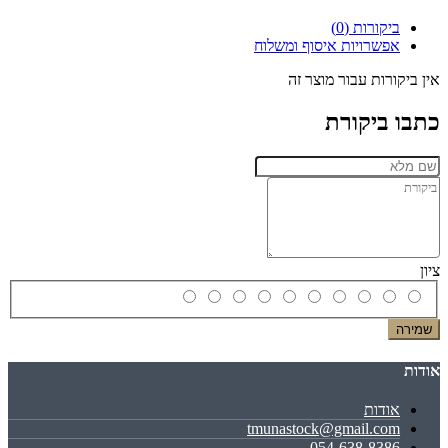
ביקורות (0)
אפשרויות איסוף ומשלוח
אין ביקורות עבור מוצר זה
כתבו ביקורת
ציון
שמירה
אודות
אודות
tmunastock@gmail.com
054-638-8386