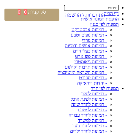
סל קניות
0
0
דף הבית
התחברות \ הרשמה
הדפסת תמונה אישית
תמונות לפי סגנון
- תמונות אבסטרקט
- תמונות נופים וטבע
- תמונות נורדי
- תמונות אנשים ודמויות
- תמונות בעלי חיים
- תמונות פופ ארט
- תמונות גיאומטרי
- תמונות תרבות וקולנוע
- תמונות השראה ומוטיבציה
- תמונות ספורט
- יהדות ויודאיקה
תמונות לפי חדר
- תמונות לסלון
- תמונות לפינת אוכל
- תמונות לחדר שינה
- תמונות למטבח
- תמונות לחדר עבודה
- תמונות למשרד
- תמונות לחדר נוער
- תמונות לחדר ילדים