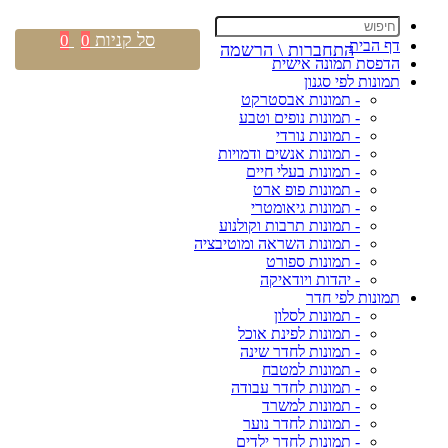
סל קניות
0
0
דף הבית
התחברות \ הרשמה
הדפסת תמונה אישית
תמונות לפי סגנון
- תמונות אבסטרקט
- תמונות נופים וטבע
- תמונות נורדי
- תמונות אנשים ודמויות
- תמונות בעלי חיים
- תמונות פופ ארט
- תמונות גיאומטרי
- תמונות תרבות וקולנוע
- תמונות השראה ומוטיבציה
- תמונות ספורט
- יהדות ויודאיקה
תמונות לפי חדר
- תמונות לסלון
- תמונות לפינת אוכל
- תמונות לחדר שינה
- תמונות למטבח
- תמונות לחדר עבודה
- תמונות למשרד
- תמונות לחדר נוער
- תמונות לחדר ילדים