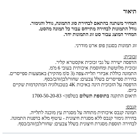
תיאור
המחיר משתנה בהתאם לבחירת סוג התמונה, גודל והגימור.
גודל התמונות לבחירה מתייחס עבור כל תמונה מהסט.
המחיר המוצג עבור סט זוג התמונות יחד.
זוג תמונות בסגנון פופ ארט מודרני.
זכוכית:
הדפסה ישירה על גבי זכוכית אקסטרא קליר.
זכוכית מלוטשת ומחוסמת איכותית בעובי 6 מ'מ.
התמונה כוללת אביזרי תלייה-צפה (3 ס'מ מהקיר) באמצעות ספייסרים.
בחירת ספייסרים בשלל צבעים: שחור/לבן/זהב/כסף.
הדפסה על הזכוכית הינה באיכות 4K בטכנולוגיה המתקדמות שקיים
כיום.
תיאום התקנה
בתוספת תשלום
בטלפון> 1700-50-20-83
קנבס:
תמונה קנבס איכותית מתוחה על מסגרת עץ מוכנה לתלייה.
בחירה גימור קנבס ללא מסגרת חיצונית - עיטוף מלא בדפנות התמונה.
לבחירה תוספת מסגרת חיצונית בשלל צבעים: שחור/לבן/זהב/כסף.