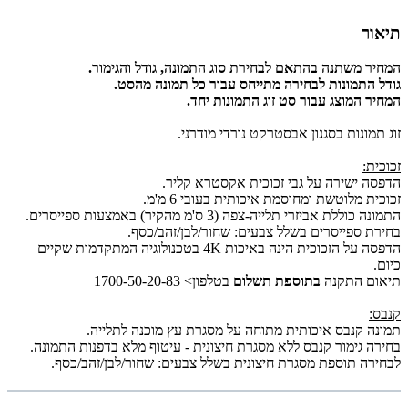
תיאור
המחיר משתנה בהתאם לבחירת סוג התמונה, גודל והגימור.
גודל התמונות לבחירה מתייחס עבור כל תמונה מהסט.
המחיר המוצג עבור סט זוג התמונות יחד.
זוג תמונות בסגנון אבסטרקט נורדי מודרני.
זכוכית:
הדפסה ישירה על גבי זכוכית אקסטרא קליר.
זכוכית מלוטשת ומחוסמת איכותית בעובי 6 מ'מ.
התמונה כוללת אביזרי תלייה-צפה (3 ס'מ מהקיר) באמצעות ספייסרים.
בחירת ספייסרים בשלל צבעים: שחור/לבן/זהב/כסף.
הדפסה על הזכוכית הינה באיכות 4K בטכנולוגיה המתקדמות שקיים
כיום.
תיאום התקנה
בתוספת תשלום
בטלפון> 1700-50-20-83
קנבס:
תמונה קנבס איכותית מתוחה על מסגרת עץ מוכנה לתלייה.
בחירה גימור קנבס ללא מסגרת חיצונית - עיטוף מלא בדפנות התמונה.
לבחירה תוספת מסגרת חיצונית בשלל צבעים: שחור/לבן/זהב/כסף.