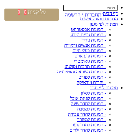
סל קניות
0
0
דף הבית
התחברות \ הרשמה
הדפסת תמונה אישית
תמונות לפי סגנון
- תמונות אבסטרקט
- תמונות נופים וטבע
- תמונות נורדי
- תמונות אנשים ודמויות
- תמונות בעלי חיים
- תמונות פופ ארט
- תמונות גיאומטרי
- תמונות תרבות וקולנוע
- תמונות השראה ומוטיבציה
- תמונות ספורט
- יהדות ויודאיקה
תמונות לפי חדר
- תמונות לסלון
- תמונות לפינת אוכל
- תמונות לחדר שינה
- תמונות למטבח
- תמונות לחדר עבודה
- תמונות למשרד
- תמונות לחדר נוער
- תמונות לחדר ילדים