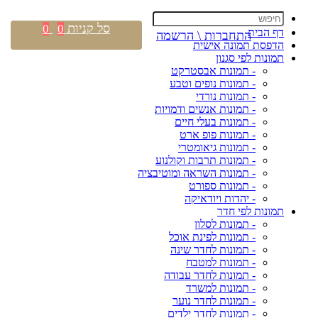
סל קניות
0
0
דף הבית
התחברות \ הרשמה
הדפסת תמונה אישית
תמונות לפי סגנון
- תמונות אבסטרקט
- תמונות נופים וטבע
- תמונות נורדי
- תמונות אנשים ודמויות
- תמונות בעלי חיים
- תמונות פופ ארט
- תמונות גיאומטרי
- תמונות תרבות וקולנוע
- תמונות השראה ומוטיבציה
- תמונות ספורט
- יהדות ויודאיקה
תמונות לפי חדר
- תמונות לסלון
- תמונות לפינת אוכל
- תמונות לחדר שינה
- תמונות למטבח
- תמונות לחדר עבודה
- תמונות למשרד
- תמונות לחדר נוער
- תמונות לחדר ילדים