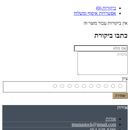
ביקורות (0)
אפשרויות איסוף ומשלוח
אין ביקורות עבור מוצר זה
כתבו ביקורת
ציון
שמירה
אודות
אודות
tmunastock@gmail.com
054-638-8386