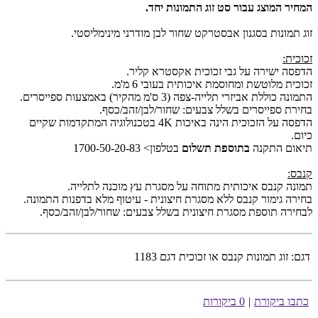
המחיר המוצג עבור סט זוג התמונות יחד.
זוג תמונות בסגנון אבסטרקט שחור לבן מודרני מינימליסטי.
זכוכית:
הדפסה ישירה על גבי זכוכית אקסטרא קליר.
זכוכית מלוטשת ומחוסמת איכותית בעובי 6 מ'מ.
התמונה כוללת אביזרי תלייה-צפה (3 ס'מ מהקיר) באמצעות ספייסרים.
בחירת ספייסרים בשלל צבעים: שחור/לבן/זהב/כסף.
הדפסה על הזכוכית הינה באיכות 4K בטכנולוגיה המתקדמות שקיים
כיום.
תיאום התקנה
בתוספת תשלום
בטלפון> 1700-50-20-83
קנבס:
תמונה קנבס איכותית מתוחה על מסגרת עץ מוכנה לתלייה.
בחירה גימור קנבס ללא מסגרת חיצונית - עיטוף מלא בדפנות התמונה.
לבחירה תוספת מסגרת חיצונית בשלל צבעים: שחור/לבן/זהב/כסף.
דגם:
זוג תמונות קנבס או זכוכית דגם 1183
כתבו ביקורת
|
0 ביקורות