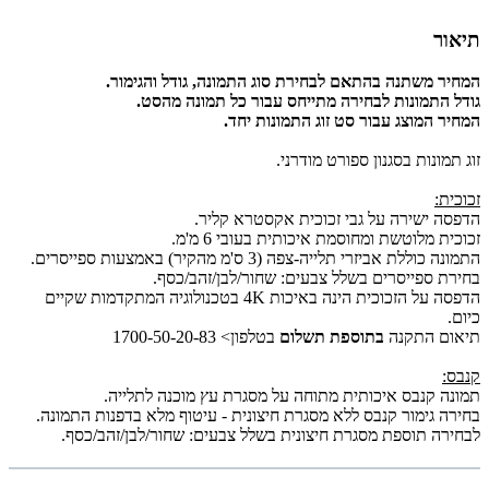
תיאור
המחיר משתנה בהתאם לבחירת סוג התמונה, גודל והגימור.
גודל התמונות לבחירה מתייחס עבור כל תמונה מהסט.
המחיר המוצג עבור סט זוג התמונות יחד.
זוג תמונות בסגנון ספורט מודרני.
זכוכית:
הדפסה ישירה על גבי זכוכית אקסטרא קליר.
זכוכית מלוטשת ומחוסמת איכותית בעובי 6 מ'מ.
התמונה כוללת אביזרי תלייה-צפה (3 ס'מ מהקיר) באמצעות ספייסרים.
בחירת ספייסרים בשלל צבעים: שחור/לבן/זהב/כסף.
הדפסה על הזכוכית הינה באיכות 4K בטכנולוגיה המתקדמות שקיים
כיום.
תיאום התקנה
בתוספת תשלום
בטלפון> 1700-50-20-83
קנבס:
תמונה קנבס איכותית מתוחה על מסגרת עץ מוכנה לתלייה.
בחירה גימור קנבס ללא מסגרת חיצונית - עיטוף מלא בדפנות התמונה.
לבחירה תוספת מסגרת חיצונית בשלל צבעים: שחור/לבן/זהב/כסף.