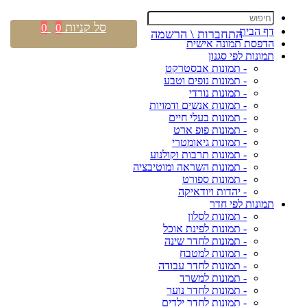
סל קניות
0
0
דף הבית
התחברות \ הרשמה
הדפסת תמונה אישית
תמונות לפי סגנון
- תמונות אבסטרקט
- תמונות נופים וטבע
- תמונות נורדי
- תמונות אנשים ודמויות
- תמונות בעלי חיים
- תמונות פופ ארט
- תמונות גיאומטרי
- תמונות תרבות וקולנוע
- תמונות השראה ומוטיבציה
- תמונות ספורט
- יהדות ויודאיקה
תמונות לפי חדר
- תמונות לסלון
- תמונות לפינת אוכל
- תמונות לחדר שינה
- תמונות למטבח
- תמונות לחדר עבודה
- תמונות למשרד
- תמונות לחדר נוער
- תמונות לחדר ילדים