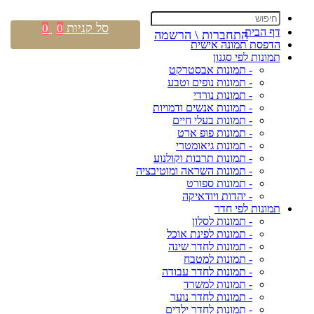
סל קניות
0
0
דף הבית
התחברות \ הרשמה
הדפסת תמונה אישית
תמונות לפי סגנון
- תמונות אבסטרקט
- תמונות נופים וטבע
- תמונות נורדי
- תמונות אנשים ודמויות
- תמונות בעלי חיים
- תמונות פופ ארט
- תמונות גיאומטרי
- תמונות תרבות וקולנוע
- תמונות השראה ומוטיבציה
- תמונות ספורט
- יהדות ויודאיקה
תמונות לפי חדר
- תמונות לסלון
- תמונות לפינת אוכל
- תמונות לחדר שינה
- תמונות למטבח
- תמונות לחדר עבודה
- תמונות למשרד
- תמונות לחדר נוער
- תמונות לחדר ילדים