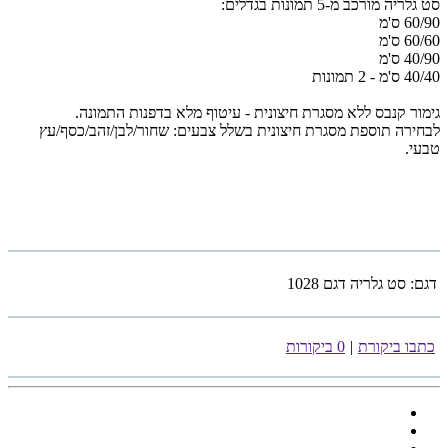
סט גלריה
מורכב מ-5 תמונות בגדלים:
60/90 ס'מ
60/60 ס'מ
40/90 ס'מ
40/40 ס'מ - 2 תמונות
גימור קנבס ללא מסגרת חיצונית - עיטוף מלא בדפנות התמונה.
לבחירה תוספת מסגרת חיצונית בשלל צבעים: שחור/לבן/זהב/כסף/עץ
טבעי.
דגם:
סט גלריה דגם 1028
כתבו ביקורת
|
0 ביקורות