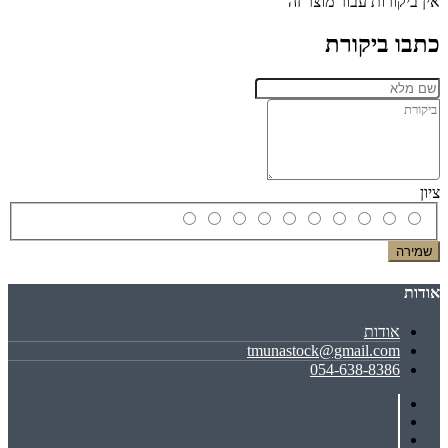
אין ביקורות עבור מוצר זה
כתבו ביקורת
ציון
שמירה
אודות
אודות
tmunastock@gmail.com
054-638-8386