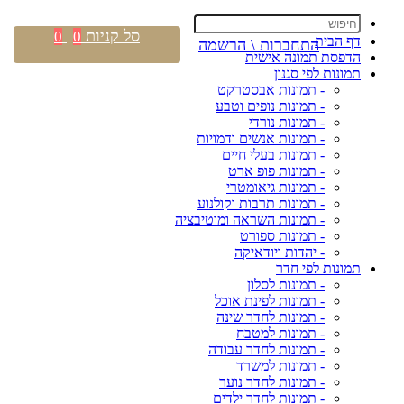
סל קניות
0
0
דף הבית
התחברות \ הרשמה
הדפסת תמונה אישית
תמונות לפי סגנון
- תמונות אבסטרקט
- תמונות נופים וטבע
- תמונות נורדי
- תמונות אנשים ודמויות
- תמונות בעלי חיים
- תמונות פופ ארט
- תמונות גיאומטרי
- תמונות תרבות וקולנוע
- תמונות השראה ומוטיבציה
- תמונות ספורט
- יהדות ויודאיקה
תמונות לפי חדר
- תמונות לסלון
- תמונות לפינת אוכל
- תמונות לחדר שינה
- תמונות למטבח
- תמונות לחדר עבודה
- תמונות למשרד
- תמונות לחדר נוער
- תמונות לחדר ילדים