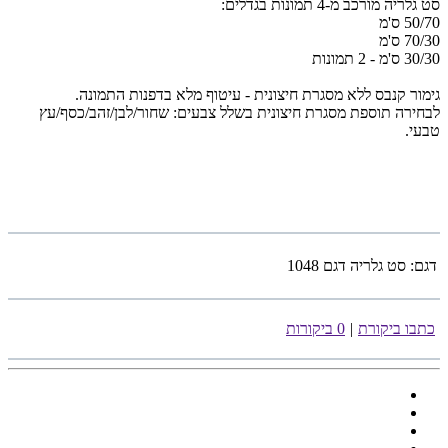
סט גלריה
מורכב מ-4 תמונות בגדלים:
50/70 ס'מ
70/30 ס'מ
30/30 ס'מ - 2 תמונות
גימור קנבס ללא מסגרת חיצונית - עיטוף מלא בדפנות התמונה.
לבחירה תוספת מסגרת חיצונית בשלל צבעים: שחור/לבן/זהב/כסף/עץ
טבעי.
דגם:
סט גלריה דגם 1048
כתבו ביקורת
|
0 ביקורות