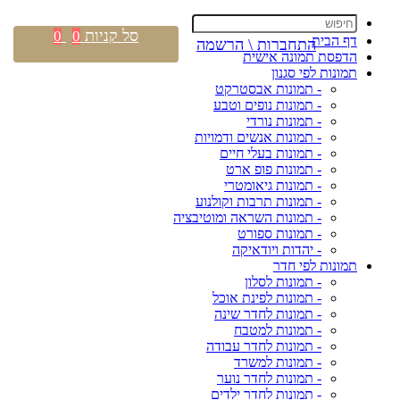
סל קניות
0
0
דף הבית
התחברות \ הרשמה
הדפסת תמונה אישית
תמונות לפי סגנון
- תמונות אבסטרקט
- תמונות נופים וטבע
- תמונות נורדי
- תמונות אנשים ודמויות
- תמונות בעלי חיים
- תמונות פופ ארט
- תמונות גיאומטרי
- תמונות תרבות וקולנוע
- תמונות השראה ומוטיבציה
- תמונות ספורט
- יהדות ויודאיקה
תמונות לפי חדר
- תמונות לסלון
- תמונות לפינת אוכל
- תמונות לחדר שינה
- תמונות למטבח
- תמונות לחדר עבודה
- תמונות למשרד
- תמונות לחדר נוער
- תמונות לחדר ילדים