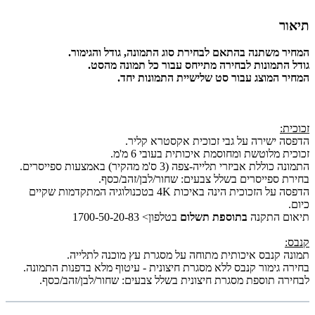
תיאור
המחיר משתנה בהתאם לבחירת סוג התמונה, גודל והגימור.
גודל התמונות לבחירה מתייחס עבור כל תמונה מהסט.
המחיר המוצג עבור סט שלישיית התמונות יחד.
זכוכית:
הדפסה ישירה על גבי זכוכית אקסטרא קליר.
זכוכית מלוטשת ומחוסמת איכותית בעובי 6 מ'מ.
התמונה כוללת אביזרי תלייה-צפה (3 ס'מ מהקיר) באמצעות ספייסרים.
בחירת ספייסרים בשלל צבעים: שחור/לבן/זהב/כסף.
הדפסה על הזכוכית הינה באיכות 4K בטכנולוגיה המתקדמות שקיים
כיום.
תיאום התקנה
בתוספת תשלום
בטלפון> 1700-50-20-83
קנבס:
תמונה קנבס איכותית מתוחה על מסגרת עץ מוכנה לתלייה.
בחירה גימור קנבס ללא מסגרת חיצונית - עיטוף מלא בדפנות התמונה.
לבחירה תוספת מסגרת חיצונית בשלל צבעים: שחור/לבן/זהב/כסף.