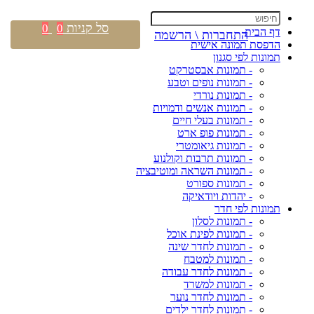
סל קניות
0
0
דף הבית
התחברות \ הרשמה
הדפסת תמונה אישית
תמונות לפי סגנון
- תמונות אבסטרקט
- תמונות נופים וטבע
- תמונות נורדי
- תמונות אנשים ודמויות
- תמונות בעלי חיים
- תמונות פופ ארט
- תמונות גיאומטרי
- תמונות תרבות וקולנוע
- תמונות השראה ומוטיבציה
- תמונות ספורט
- יהדות ויודאיקה
תמונות לפי חדר
- תמונות לסלון
- תמונות לפינת אוכל
- תמונות לחדר שינה
- תמונות למטבח
- תמונות לחדר עבודה
- תמונות למשרד
- תמונות לחדר נוער
- תמונות לחדר ילדים