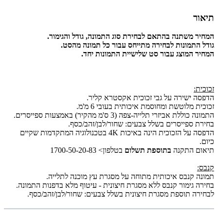
תיאור
המחיר משתנה בהתאם לבחירת סוג התמונה, גודל והגימור.
גודל התמונות לבחירה מתייחס עבור כל תמונה מהסט.
המחיר המוצג עבור סט שלישיית התמונות יחד.
זכוכית:
הדפסה ישירה על גבי זכוכית אקסטרא קליר.
זכוכית מלוטשת ומחוסמת איכותית בעובי 6 מ'מ.
התמונה כוללת אביזרי תלייה-צפה (3 ס'מ מהקיר) באמצעות ספייסרים.
בחירת ספייסרים בשלל צבעים: שחור/לבן/זהב/כסף.
הדפסה על הזכוכית הינה באיכות 4K בטכנולוגיה המתקדמות שקיים
כיום.
תיאום התקנה
בתוספת תשלום
בטלפון> 1700-50-20-83
קנבס:
תמונה קנבס איכותית מתוחה על מסגרת עץ מוכנה לתלייה.
בחירה גימור קנבס ללא מסגרת חיצונית - עיטוף מלא בדפנות התמונה.
לבחירה תוספת מסגרת חיצונית בשלל צבעים: שחור/לבן/זהב/כסף.