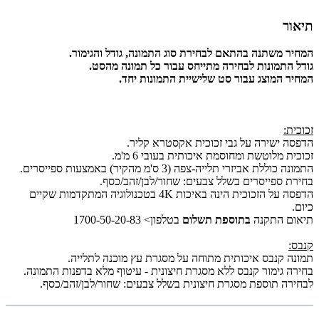
תיאור
המחיר משתנה בהתאם לבחירת סוג התמונה, גודל והגימור.
גודל התמונות לבחירה מתייחס עבור כל תמונה מהסט.
המחיר המוצג עבור סט שלישיית התמונות יחד.
זכוכית:
הדפסה ישירה על גבי זכוכית אקסטרא קליר.
זכוכית מלוטשת ומחוסמת איכותית בעובי 6 מ'מ.
התמונה כוללת אביזרי תלייה-צפה (3 ס'מ מהקיר) באמצעות ספייסרים.
בחירת ספייסרים בשלל צבעים: שחור/לבן/זהב/כסף.
הדפסה על הזכוכית הינה באיכות 4K בטכנולוגיה המתקדמות שקיים
כיום.
תיאום התקנה
בתוספת תשלום
בטלפון> 1700-50-20-83
קנבס:
תמונה קנבס איכותית מתוחה על מסגרת עץ מוכנה לתלייה.
בחירה גימור קנבס ללא מסגרת חיצונית - עיטוף מלא בדפנות התמונה.
לבחירה תוספת מסגרת חיצונית בשלל צבעים: שחור/לבן/זהב/כסף.