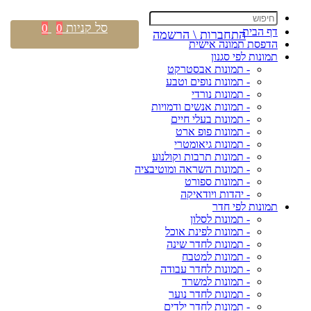
סל קניות
0
0
דף הבית
התחברות \ הרשמה
הדפסת תמונה אישית
תמונות לפי סגנון
- תמונות אבסטרקט
- תמונות נופים וטבע
- תמונות נורדי
- תמונות אנשים ודמויות
- תמונות בעלי חיים
- תמונות פופ ארט
- תמונות גיאומטרי
- תמונות תרבות וקולנוע
- תמונות השראה ומוטיבציה
- תמונות ספורט
- יהדות ויודאיקה
תמונות לפי חדר
- תמונות לסלון
- תמונות לפינת אוכל
- תמונות לחדר שינה
- תמונות למטבח
- תמונות לחדר עבודה
- תמונות למשרד
- תמונות לחדר נוער
- תמונות לחדר ילדים