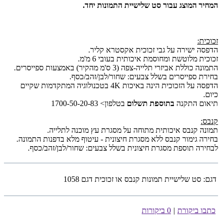
המחיר המוצג עבור סט שלישיית התמונות יחד.
זכוכית:
הדפסה ישירה על גבי זכוכית אקסטרא קליר.
זכוכית מלוטשת ומחוסמת איכותית בעובי 6 מ'מ.
התמונה כוללת אביזרי תלייה-צפה (3 ס'מ מהקיר) באמצעות ספייסרים.
בחירת ספייסרים בשלל צבעים: שחור/לבן/זהב/כסף.
הדפסה על הזכוכית הינה באיכות 4K בטכנולוגיה המתקדמות שקיים
כיום.
תיאום התקנה
בתוספת תשלום
בטלפון> 1700-50-20-83
קנבס:
תמונה קנבס איכותית מתוחה על מסגרת עץ מוכנה לתלייה.
בחירה גימור קנבס ללא מסגרת חיצונית - עיטוף מלא בדפנות התמונה.
לבחירה תוספת מסגרת חיצונית בשלל צבעים: שחור/לבן/זהב/כסף.
דגם:
סט שלישיית תמונות קנבס או זכוכית דגם 1058
כתבו ביקורת
|
0 ביקורות