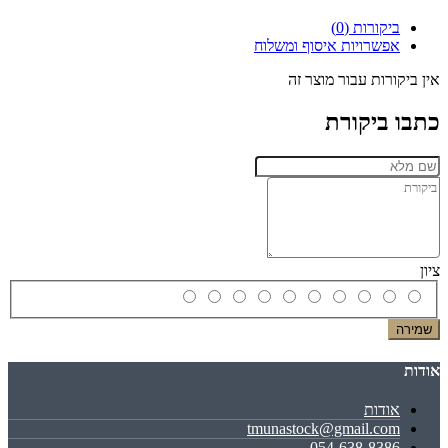
ביקורות (0)
אפשרויות איסוף ומשלוח
אין ביקורות עבור מוצר זה
כתבו ביקורת
ציון
שמירה
אודות
אודות
tmunastock@gmail.com
054-638-8386