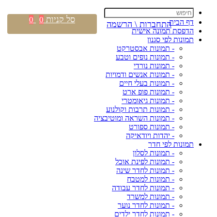
סל קניות
0
0
דף הבית
התחברות \ הרשמה
הדפסת תמונה אישית
תמונות לפי סגנון
- תמונות אבסטרקט
- תמונות נופים וטבע
- תמונות נורדי
- תמונות אנשים ודמויות
- תמונות בעלי חיים
- תמונות פופ ארט
- תמונות גיאומטרי
- תמונות תרבות וקולנוע
- תמונות השראה ומוטיבציה
- תמונות ספורט
- יהדות ויודאיקה
תמונות לפי חדר
- תמונות לסלון
- תמונות לפינת אוכל
- תמונות לחדר שינה
- תמונות למטבח
- תמונות לחדר עבודה
- תמונות למשרד
- תמונות לחדר נוער
- תמונות לחדר ילדים