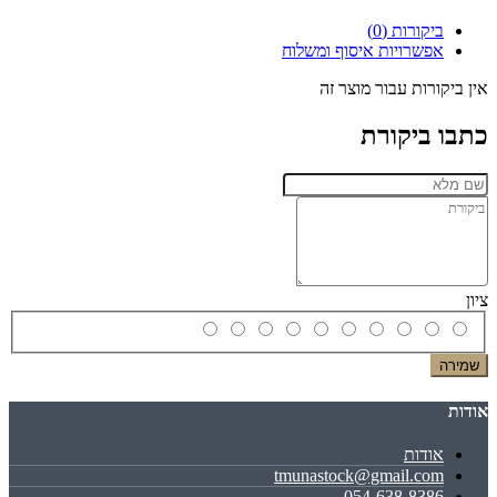
ביקורות (0)
אפשרויות איסוף ומשלוח
אין ביקורות עבור מוצר זה
כתבו ביקורת
ציון
שמירה
אודות
אודות
tmunastock@gmail.com
054-638-8386