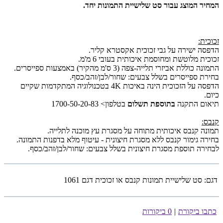
המחיר המוצג עבור סט שלישיית התמונות יחד.
זכוכית:
הדפסה ישירה על גבי זכוכית אקסטרא קליר.
זכוכית מלוטשת ומחוסמת איכותית בעובי 6 מ'מ.
התמונה כוללת אביזרי תלייה-צפה (3 ס'מ מהקיר) באמצעות ספייסרים.
בחירת ספייסרים בשלל צבעים: שחור/לבן/זהב/כסף.
הדפסה על הזכוכית הינה באיכות 4K בטכנולוגיה המתקדמות שקיים
כיום.
תיאום התקנה
בתוספת תשלום
בטלפון> 1700-50-20-83
קנבס:
תמונה קנבס איכותית מתוחה על מסגרת עץ מוכנה לתלייה.
בחירה גימור קנבס ללא מסגרת חיצונית - עיטוף מלא בדפנות התמונה.
לבחירה תוספת מסגרת חיצונית בשלל צבעים: שחור/לבן/זהב/כסף.
דגם:
סט שלישיית תמונות קנבס או זכוכית דגם 1061
כתבו ביקורת
|
0 ביקורות