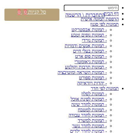
סל קניות
0
0
דף הבית
התחברות \ הרשמה
הדפסת תמונה אישית
תמונות לפי סגנון
- תמונות אבסטרקט
- תמונות נופים וטבע
- תמונות נורדי
- תמונות אנשים ודמויות
- תמונות בעלי חיים
- תמונות פופ ארט
- תמונות גיאומטרי
- תמונות תרבות וקולנוע
- תמונות השראה ומוטיבציה
- תמונות ספורט
- יהדות ויודאיקה
תמונות לפי חדר
- תמונות לסלון
- תמונות לפינת אוכל
- תמונות לחדר שינה
- תמונות למטבח
- תמונות לחדר עבודה
- תמונות למשרד
- תמונות לחדר נוער
- תמונות לחדר ילדים