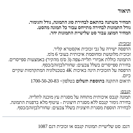
תיאור
המחיר משתנה בהתאם לבחירת סוג התמונה, גודל והגימור.
גודל התמונות לבחירה מתייחס עבור כל תמונה מהסט.
המחיר המוצג עבור סט שלישיית התמונות יחד.
זכוכית:
הדפסה ישירה על גבי זכוכית אקסטרא קליר.
זכוכית מלוטשת ומחוסמת איכותית בעובי 6 מ'מ.
התמונה כוללת אביזרי תלייה-צפה (3 ס'מ מהקיר) באמצעות ספייסרים.
בחירת ספייסרים בשלל צבעים: שחור/לבן/זהב/כסף.
הדפסה על הזכוכית הינה באיכות 4K בטכנולוגיה המתקדמות שקיים
כיום.
תיאום התקנה
בתוספת תשלום
בטלפון> 1700-50-20-83
קנבס:
תמונה קנבס איכותית מתוחה על מסגרת עץ מוכנה לתלייה.
בחירה גימור קנבס ללא מסגרת חיצונית - עיטוף מלא בדפנות התמונה.
לבחירה תוספת מסגרת חיצונית בשלל צבעים: שחור/לבן/זהב/כסף.
דגם:
סט שלישיית תמונות קנבס או זכוכית דגם 1087