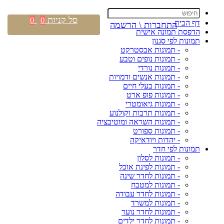
סל קניות
0
0
דף הבית
התחברות \ הרשמה
הדפסת תמונה אישית
תמונות לפי סגנון
- תמונות אבסטרקט
- תמונות נופים וטבע
- תמונות נורדי
- תמונות אנשים ודמויות
- תמונות בעלי חיים
- תמונות פופ ארט
- תמונות גיאומטרי
- תמונות תרבות וקולנוע
- תמונות השראה ומוטיבציה
- תמונות ספורט
- יהדות ויודאיקה
תמונות לפי חדר
- תמונות לסלון
- תמונות לפינת אוכל
- תמונות לחדר שינה
- תמונות למטבח
- תמונות לחדר עבודה
- תמונות למשרד
- תמונות לחדר נוער
- תמונות לחדר ילדים