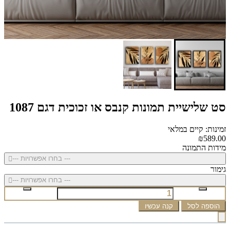
סט שלישיית תמונות קנבס או זכוכית דגם 1087
זמינות: קיים במלאי
₪589.00
מידות התמונה
--- בחרו אפשרויות ---
גימור
--- בחרו אפשרויות ---
הוספה לסל
קנה עכשיו