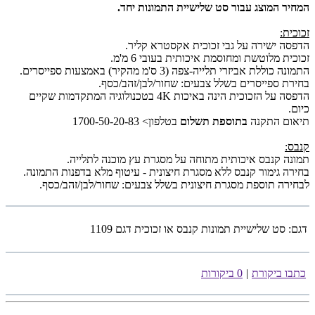
המחיר המוצג עבור סט שלישיית התמונות יחד.
זכוכית:
הדפסה ישירה על גבי זכוכית אקסטרא קליר.
זכוכית מלוטשת ומחוסמת איכותית בעובי 6 מ'מ.
התמונה כוללת אביזרי תלייה-צפה (3 ס'מ מהקיר) באמצעות ספייסרים.
בחירת ספייסרים בשלל צבעים: שחור/לבן/זהב/כסף.
הדפסה על הזכוכית הינה באיכות 4K בטכנולוגיה המתקדמות שקיים
כיום.
תיאום התקנה
בתוספת תשלום
בטלפון> 1700-50-20-83
קנבס:
תמונה קנבס איכותית מתוחה על מסגרת עץ מוכנה לתלייה.
בחירה גימור קנבס ללא מסגרת חיצונית - עיטוף מלא בדפנות התמונה.
לבחירה תוספת מסגרת חיצונית בשלל צבעים: שחור/לבן/זהב/כסף.
דגם:
סט שלישיית תמונות קנבס או זכוכית דגם 1109
כתבו ביקורת
|
0 ביקורות