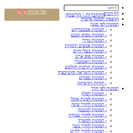
סל קניות
0
0
דף הבית
התחברות \ הרשמה
הדפסת תמונה אישית
תמונות לפי סגנון
- תמונות אבסטרקט
- תמונות נופים וטבע
- תמונות נורדי
- תמונות אנשים ודמויות
- תמונות בעלי חיים
- תמונות פופ ארט
- תמונות גיאומטרי
- תמונות תרבות וקולנוע
- תמונות השראה ומוטיבציה
- תמונות ספורט
- יהדות ויודאיקה
תמונות לפי חדר
- תמונות לסלון
- תמונות לפינת אוכל
- תמונות לחדר שינה
- תמונות למטבח
- תמונות לחדר עבודה
- תמונות למשרד
- תמונות לחדר נוער
- תמונות לחדר ילדים