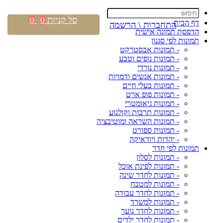
סל קניות
0
0
דף הבית
התחברות \ הרשמה
הדפסת תמונה אישית
תמונות לפי סגנון
- תמונות אבסטרקט
- תמונות נופים וטבע
- תמונות נורדי
- תמונות אנשים ודמויות
- תמונות בעלי חיים
- תמונות פופ ארט
- תמונות גיאומטרי
- תמונות תרבות וקולנוע
- תמונות השראה ומוטיבציה
- תמונות ספורט
- יהדות ויודאיקה
תמונות לפי חדר
- תמונות לסלון
- תמונות לפינת אוכל
- תמונות לחדר שינה
- תמונות למטבח
- תמונות לחדר עבודה
- תמונות למשרד
- תמונות לחדר נוער
- תמונות לחדר ילדים