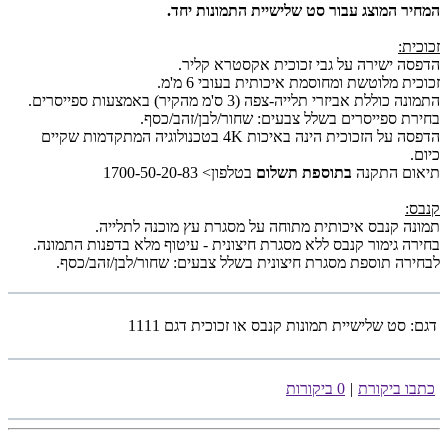
המחיר המוצג עבור סט שלישיית התמונות יחד.
זכוכית:
הדפסה ישירה על גבי זכוכית אקסטרא קליר.
זכוכית מלוטשת ומחוסמת איכותית בעובי 6 מ'מ.
התמונה כוללת אביזרי תלייה-צפה (3 ס'מ מהקיר) באמצעות ספייסרים.
בחירת ספייסרים בשלל צבעים: שחור/לבן/זהב/כסף.
הדפסה על הזכוכית הינה באיכות 4K בטכנולוגיה המתקדמות שקיים
כיום.
תיאום התקנה
בתוספת תשלום
בטלפון> 1700-50-20-83
קנבס:
תמונה קנבס איכותית מתוחה על מסגרת עץ מוכנה לתלייה.
בחירה גימור קנבס ללא מסגרת חיצונית - עיטוף מלא בדפנות התמונה.
לבחירה תוספת מסגרת חיצונית בשלל צבעים: שחור/לבן/זהב/כסף.
דגם:
סט שלישיית תמונות קנבס או זכוכית דגם 1111
כתבו ביקורת
|
0 ביקורות