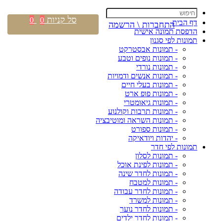
סל קניות
0
0
דף הבית
התחברות \ הרשמה
הדפסת תמונה אישית
תמונות לפי סגנון
- תמונות אבסטרקט
- תמונות נופים וטבע
- תמונות נורדי
- תמונות אנשים ודמויות
- תמונות בעלי חיים
- תמונות פופ ארט
- תמונות גיאומטרי
- תמונות תרבות וקולנוע
- תמונות השראה ומוטיבציה
- תמונות ספורט
- יהדות ויודאיקה
תמונות לפי חדר
- תמונות לסלון
- תמונות לפינת אוכל
- תמונות לחדר שינה
- תמונות למטבח
- תמונות לחדר עבודה
- תמונות למשרד
- תמונות לחדר נוער
- תמונות לחדר ילדים