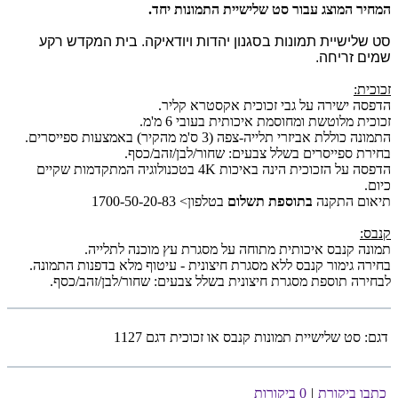
המחיר המוצג עבור סט שלישיית התמונות יחד.
סט שלישיית תמונות בסגנון יהדות ויודאיקה. בית המקדש רקע
שמים זריחה.
זכוכית:
הדפסה ישירה על גבי זכוכית אקסטרא קליר.
זכוכית מלוטשת ומחוסמת איכותית בעובי 6 מ'מ.
התמונה כוללת אביזרי תלייה-צפה (3 ס'מ מהקיר) באמצעות ספייסרים.
בחירת ספייסרים בשלל צבעים: שחור/לבן/זהב/כסף.
הדפסה על הזכוכית הינה באיכות 4K בטכנולוגיה המתקדמות שקיים
כיום.
תיאום התקנה
בתוספת תשלום
בטלפון> 1700-50-20-83
קנבס:
תמונה קנבס איכותית מתוחה על מסגרת עץ מוכנה לתלייה.
בחירה גימור קנבס ללא מסגרת חיצונית - עיטוף מלא בדפנות התמונה.
לבחירה תוספת מסגרת חיצונית בשלל צבעים: שחור/לבן/זהב/כסף.
דגם:
סט שלישיית תמונות קנבס או זכוכית דגם 1127
כתבו ביקורת
|
0 ביקורות