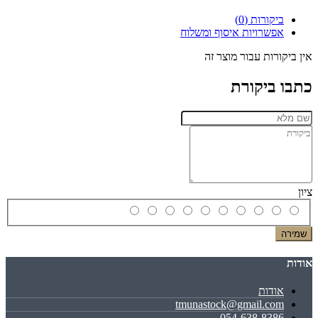
ביקורות (0)
אפשרויות איסוף ומשלוח
אין ביקורות עבור מוצר זה
כתבו ביקורת
ציון
שמירה
אודות
אודות
tmunastock@gmail.com
054-638-8386