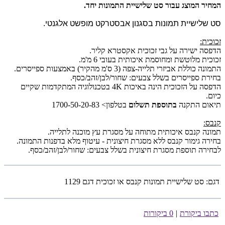
המחיר המוצג עבור סט שלישיית התמונות יחד.
סט שלישיית תמונות בסגנון אבסטרקט מופשט אלגנטי.
זכוכית:
הדפסה ישירה על גבי זכוכית אקסטרא קליר.
זכוכית מלוטשת ומחוסמת איכותית בעובי 6 מ'מ.
התמונה כוללת אביזרי תלייה-צפה (3 ס'מ מהקיר) באמצעות ספייסרים.
בחירת ספייסרים בשלל צבעים: שחור/לבן/זהב/כסף.
הדפסה על הזכוכית הינה באיכות 4K בטכנולוגיה המתקדמות שקיים
כיום.
תיאום התקנה
בתוספת תשלום
בטלפון> 1700-50-20-83
קנבס:
תמונה קנבס איכותית מתוחה על מסגרת עץ מוכנה לתלייה.
בחירה גימור קנבס ללא מסגרת חיצונית - עיטוף מלא בדפנות התמונה.
לבחירה תוספת מסגרת חיצונית בשלל צבעים: שחור/לבן/זהב/כסף.
דגם:
סט שלישיית תמונות קנבס או זכוכית דגם 1129
כתבו ביקורת
|
0 ביקורות