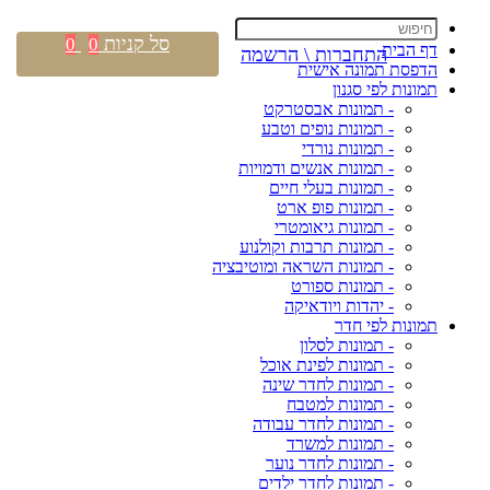
סל קניות
0
0
דף הבית
התחברות \ הרשמה
הדפסת תמונה אישית
תמונות לפי סגנון
- תמונות אבסטרקט
- תמונות נופים וטבע
- תמונות נורדי
- תמונות אנשים ודמויות
- תמונות בעלי חיים
- תמונות פופ ארט
- תמונות גיאומטרי
- תמונות תרבות וקולנוע
- תמונות השראה ומוטיבציה
- תמונות ספורט
- יהדות ויודאיקה
תמונות לפי חדר
- תמונות לסלון
- תמונות לפינת אוכל
- תמונות לחדר שינה
- תמונות למטבח
- תמונות לחדר עבודה
- תמונות למשרד
- תמונות לחדר נוער
- תמונות לחדר ילדים