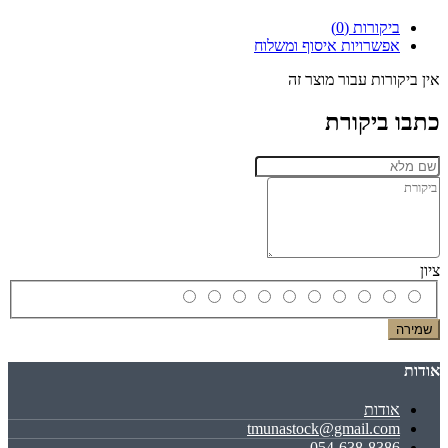
ביקורות (0)
אפשרויות איסוף ומשלוח
אין ביקורות עבור מוצר זה
כתבו ביקורת
ציון
שמירה
אודות
אודות
tmunastock@gmail.com
054-638-8386