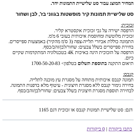
המחיר המוצג עבור סט שלישיית התמונות יחד.
סט שלישיית תמונות קיר מופשטות בגווני בז', לבן ושחור
זכוכית:
הדפסה ישירה על גבי זכוכית אקסטרא קליר.
זכוכית מלוטשת ומחוסמת איכותית בעובי 6 מ'מ.
התמונה כוללת אביזרי תלייה-צפה (3 ס'מ מהקיר) באמצעות ספייסרים.
בחירת ספייסרים בשלל צבעים: שחור/לבן/זהב/כסף.
הדפסה על הזכוכית הינה באיכות 4K בטכנולוגיה המתקדמות שקיים
כיום.
תיאום התקנה
בתוספת תשלום
בטלפון> 1700-50-20-83
קנבס:
תמונה קנבס איכותית מתוחה על מסגרת עץ מוכנה לתלייה.
בחירה גימור קנבס ללא מסגרת חיצונית - עיטוף מלא בדפנות התמונה.
לבחירה תוספת מסגרת חיצונית בשלל צבעים: שחור/לבן/זהב/כסף.
דגם:
סט שלישיית תמונות קנבס או זכוכית דגם 1165
כתבו ביקורת
|
0 ביקורות