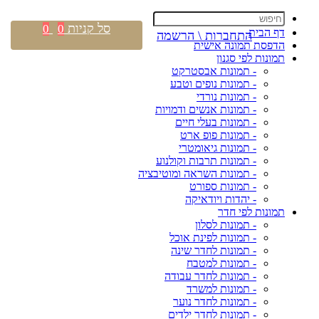
סל קניות
0
0
דף הבית
התחברות \ הרשמה
הדפסת תמונה אישית
תמונות לפי סגנון
- תמונות אבסטרקט
- תמונות נופים וטבע
- תמונות נורדי
- תמונות אנשים ודמויות
- תמונות בעלי חיים
- תמונות פופ ארט
- תמונות גיאומטרי
- תמונות תרבות וקולנוע
- תמונות השראה ומוטיבציה
- תמונות ספורט
- יהדות ויודאיקה
תמונות לפי חדר
- תמונות לסלון
- תמונות לפינת אוכל
- תמונות לחדר שינה
- תמונות למטבח
- תמונות לחדר עבודה
- תמונות למשרד
- תמונות לחדר נוער
- תמונות לחדר ילדים