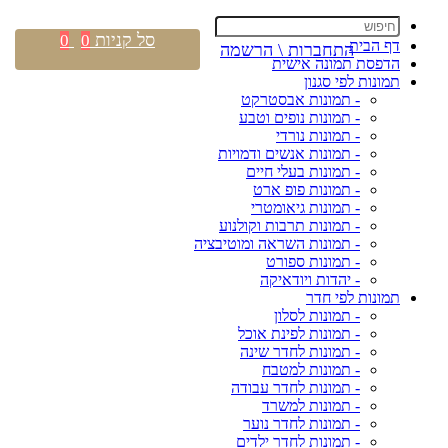
סל קניות
0
0
דף הבית
התחברות \ הרשמה
הדפסת תמונה אישית
תמונות לפי סגנון
- תמונות אבסטרקט
- תמונות נופים וטבע
- תמונות נורדי
- תמונות אנשים ודמויות
- תמונות בעלי חיים
- תמונות פופ ארט
- תמונות גיאומטרי
- תמונות תרבות וקולנוע
- תמונות השראה ומוטיבציה
- תמונות ספורט
- יהדות ויודאיקה
תמונות לפי חדר
- תמונות לסלון
- תמונות לפינת אוכל
- תמונות לחדר שינה
- תמונות למטבח
- תמונות לחדר עבודה
- תמונות למשרד
- תמונות לחדר נוער
- תמונות לחדר ילדים