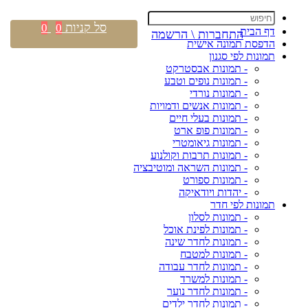
סל קניות
0
0
דף הבית
התחברות \ הרשמה
הדפסת תמונה אישית
תמונות לפי סגנון
- תמונות אבסטרקט
- תמונות נופים וטבע
- תמונות נורדי
- תמונות אנשים ודמויות
- תמונות בעלי חיים
- תמונות פופ ארט
- תמונות גיאומטרי
- תמונות תרבות וקולנוע
- תמונות השראה ומוטיבציה
- תמונות ספורט
- יהדות ויודאיקה
תמונות לפי חדר
- תמונות לסלון
- תמונות לפינת אוכל
- תמונות לחדר שינה
- תמונות למטבח
- תמונות לחדר עבודה
- תמונות למשרד
- תמונות לחדר נוער
- תמונות לחדר ילדים