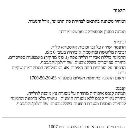
תיאור
המחיר משתנה בהתאם לבחירת סוג התמונה, גודל והגימור.
תמונה בסגנון אבסטרקט מופשט מודרני.
זכוכית:
הדפסה ישירה על גבי זכוכית אקסטרא קליר.
זכוכית מלוטשת ומחוסמת איכותית בעובי 6 מ'מ.
התמונה כוללת אביזרי תלייה-צפה (3 ס'מ מהקיר) באמצעות ספייסרים.
בחירת ספייסרים בשלל צבעים: שחור/לבן/זהב/כסף.
הדפסה על הזכוכית הינה באיכות 4K בטכנולוגיה המתקדמות שקיים
כיום.
תיאום התקנה
בתוספת תשלום
בטלפון> 1700-50-20-83
קנבס:
תמונה קנבס איכותית מתוחה על מסגרת עץ מוכנה לתלייה.
בחירה גימור קנבס ללא מסגרת חיצונית - עיטוף מלא בדפנות התמונה.
לבחירה תוספת מסגרת חיצונית בשלל צבעים: שחור/לבן/זהב/כסף.
דגם:
תמונה קנבס או זכוכית אבסטרקט 1007