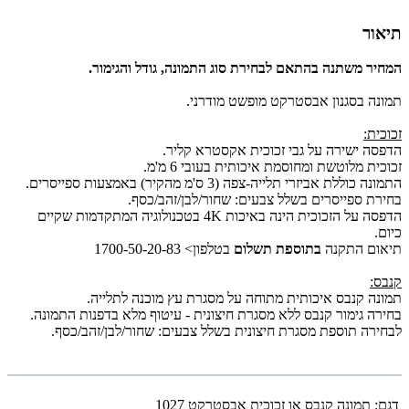
תיאור
המחיר משתנה בהתאם לבחירת סוג התמונה, גודל והגימור.
תמונה בסגנון אבסטרקט מופשט מודרני.
זכוכית:
הדפסה ישירה על גבי זכוכית אקסטרא קליר.
זכוכית מלוטשת ומחוסמת איכותית בעובי 6 מ'מ.
התמונה כוללת אביזרי תלייה-צפה (3 ס'מ מהקיר) באמצעות ספייסרים.
בחירת ספייסרים בשלל צבעים: שחור/לבן/זהב/כסף.
הדפסה על הזכוכית הינה באיכות 4K בטכנולוגיה המתקדמות שקיים
כיום.
תיאום התקנה
בתוספת תשלום
בטלפון> 1700-50-20-83
קנבס:
תמונה קנבס איכותית מתוחה על מסגרת עץ מוכנה לתלייה.
בחירה גימור קנבס ללא מסגרת חיצונית - עיטוף מלא בדפנות התמונה.
לבחירה תוספת מסגרת חיצונית בשלל צבעים: שחור/לבן/זהב/כסף.
דגם:
תמונה קנבס או זכוכית אבסטרקט 1027