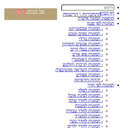
סל קניות
0
0
דף הבית
התחברות \ הרשמה
הדפסת תמונה אישית
תמונות לפי סגנון
- תמונות אבסטרקט
- תמונות נופים וטבע
- תמונות נורדי
- תמונות אנשים ודמויות
- תמונות בעלי חיים
- תמונות פופ ארט
- תמונות גיאומטרי
- תמונות תרבות וקולנוע
- תמונות השראה ומוטיבציה
- תמונות ספורט
- יהדות ויודאיקה
תמונות לפי חדר
- תמונות לסלון
- תמונות לפינת אוכל
- תמונות לחדר שינה
- תמונות למטבח
- תמונות לחדר עבודה
- תמונות למשרד
- תמונות לחדר נוער
- תמונות לחדר ילדים