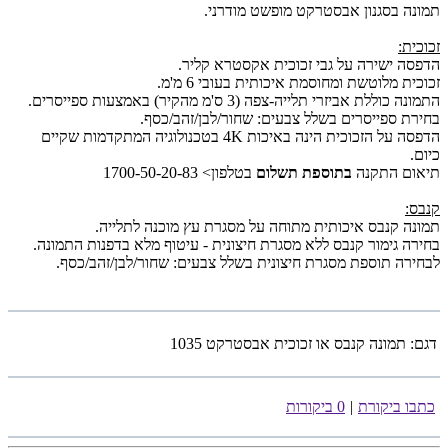
תמונה בסגנון אבסטרקט מופשט מודרני.
זכוכית:
הדפסה ישירה על גבי זכוכית אקסטרא קליר.
זכוכית מלוטשת ומחוסמת איכותית בעובי 6 מ'מ.
התמונה כוללת אביזרי תלייה-צפה (3 ס'מ מהקיר) באמצעות ספייסרים.
בחירת ספייסרים בשלל צבעים: שחור/לבן/זהב/כסף.
הדפסה על הזכוכית הינה באיכות 4K בטכנולוגיה המתקדמות שקיים
כיום.
תיאום התקנה
בתוספת תשלום
בטלפון> 1700-50-20-83
קנבס:
תמונה קנבס איכותית מתוחה על מסגרת עץ מוכנה לתלייה.
בחירה גימור קנבס ללא מסגרת חיצונית - עיטוף מלא בדפנות התמונה.
לבחירה תוספת מסגרת חיצונית בשלל צבעים: שחור/לבן/זהב/כסף.
דגם:
תמונה קנבס או זכוכית אבסטרקט 1035
כתבו ביקורת
|
0 ביקורות