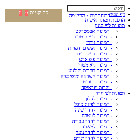
סל קניות
0
0
דף הבית
התחברות \ הרשמה
הדפסת תמונה אישית
תמונות לפי סגנון
- תמונות אבסטרקט
- תמונות נופים וטבע
- תמונות נורדי
- תמונות אנשים ודמויות
- תמונות בעלי חיים
- תמונות פופ ארט
- תמונות גיאומטרי
- תמונות תרבות וקולנוע
- תמונות השראה ומוטיבציה
- תמונות ספורט
- יהדות ויודאיקה
תמונות לפי חדר
- תמונות לסלון
- תמונות לפינת אוכל
- תמונות לחדר שינה
- תמונות למטבח
- תמונות לחדר עבודה
- תמונות למשרד
- תמונות לחדר נוער
- תמונות לחדר ילדים