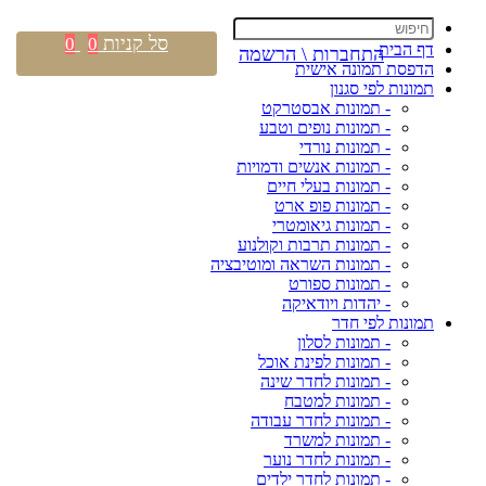
סל קניות
0
0
דף הבית
התחברות \ הרשמה
הדפסת תמונה אישית
תמונות לפי סגנון
- תמונות אבסטרקט
- תמונות נופים וטבע
- תמונות נורדי
- תמונות אנשים ודמויות
- תמונות בעלי חיים
- תמונות פופ ארט
- תמונות גיאומטרי
- תמונות תרבות וקולנוע
- תמונות השראה ומוטיבציה
- תמונות ספורט
- יהדות ויודאיקה
תמונות לפי חדר
- תמונות לסלון
- תמונות לפינת אוכל
- תמונות לחדר שינה
- תמונות למטבח
- תמונות לחדר עבודה
- תמונות למשרד
- תמונות לחדר נוער
- תמונות לחדר ילדים