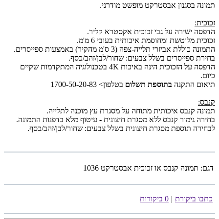
תמונה בסגנון אבסטרקט מופשט מודרני.
זכוכית:
הדפסה ישירה על גבי זכוכית אקסטרא קליר.
זכוכית מלוטשת ומחוסמת איכותית בעובי 6 מ'מ.
התמונה כוללת אביזרי תלייה-צפה (3 ס'מ מהקיר) באמצעות ספייסרים.
בחירת ספייסרים בשלל צבעים: שחור/לבן/זהב/כסף.
הדפסה על הזכוכית הינה באיכות 4K בטכנולוגיה המתקדמות שקיים
כיום.
תיאום התקנה
בתוספת תשלום
בטלפון> 1700-50-20-83
קנבס:
תמונה קנבס איכותית מתוחה על מסגרת עץ מוכנה לתלייה.
בחירה גימור קנבס ללא מסגרת חיצונית - עיטוף מלא בדפנות התמונה.
לבחירה תוספת מסגרת חיצונית בשלל צבעים: שחור/לבן/זהב/כסף.
דגם:
תמונה קנבס או זכוכית אבסטרקט 1036
כתבו ביקורת
|
0 ביקורות