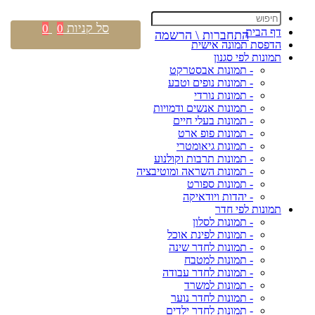
סל קניות
0
0
דף הבית
התחברות \ הרשמה
הדפסת תמונה אישית
תמונות לפי סגנון
- תמונות אבסטרקט
- תמונות נופים וטבע
- תמונות נורדי
- תמונות אנשים ודמויות
- תמונות בעלי חיים
- תמונות פופ ארט
- תמונות גיאומטרי
- תמונות תרבות וקולנוע
- תמונות השראה ומוטיבציה
- תמונות ספורט
- יהדות ויודאיקה
תמונות לפי חדר
- תמונות לסלון
- תמונות לפינת אוכל
- תמונות לחדר שינה
- תמונות למטבח
- תמונות לחדר עבודה
- תמונות למשרד
- תמונות לחדר נוער
- תמונות לחדר ילדים