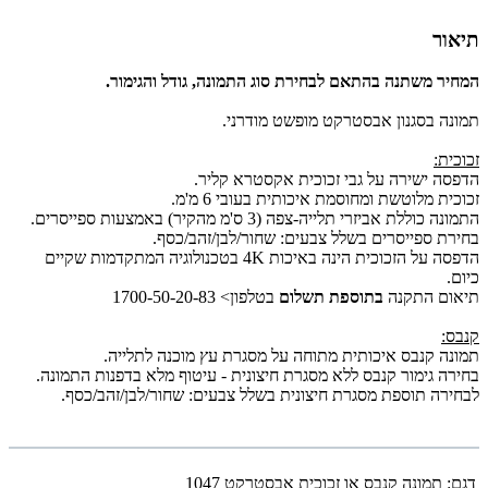
תיאור
המחיר משתנה בהתאם לבחירת סוג התמונה, גודל והגימור.
תמונה בסגנון אבסטרקט מופשט מודרני.
זכוכית:
הדפסה ישירה על גבי זכוכית אקסטרא קליר.
זכוכית מלוטשת ומחוסמת איכותית בעובי 6 מ'מ.
התמונה כוללת אביזרי תלייה-צפה (3 ס'מ מהקיר) באמצעות ספייסרים.
בחירת ספייסרים בשלל צבעים: שחור/לבן/זהב/כסף.
הדפסה על הזכוכית הינה באיכות 4K בטכנולוגיה המתקדמות שקיים
כיום.
תיאום התקנה
בתוספת תשלום
בטלפון> 1700-50-20-83
קנבס:
תמונה קנבס איכותית מתוחה על מסגרת עץ מוכנה לתלייה.
בחירה גימור קנבס ללא מסגרת חיצונית - עיטוף מלא בדפנות התמונה.
לבחירה תוספת מסגרת חיצונית בשלל צבעים: שחור/לבן/זהב/כסף.
דגם:
תמונה קנבס או זכוכית אבסטרקט 1047