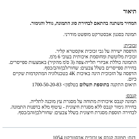
תיאור
המחיר משתנה בהתאם לבחירת סוג התמונה, גודל והגימור.
תמונה בסגנון אבסטרקט מופשט מודרני.
זכוכית:
הדפסה ישירה על גבי זכוכית אקסטרא קליר.
זכוכית מלוטשת ומחוסמת איכותית בעובי 6 מ'מ.
התמונה כוללת אביזרי תלייה-צפה (3 ס'מ מהקיר) באמצעות ספייסרים.
בחירת ספייסרים בשלל צבעים: שחור/לבן/זהב/כסף.
הדפסה על הזכוכית הינה באיכות 4K בטכנולוגיה המתקדמות שקיים
כיום.
תיאום התקנה
בתוספת תשלום
בטלפון> 1700-50-20-83
קנבס:
תמונה קנבס איכותית מתוחה על מסגרת עץ מוכנה לתלייה.
בחירה גימור קנבס ללא מסגרת חיצונית - עיטוף מלא בדפנות התמונה.
לבחירה תוספת מסגרת חיצונית בשלל צבעים: שחור/לבן/זהב/כסף.
דגם:
תמונה קנבס או זכוכית אבסטרקט 1054