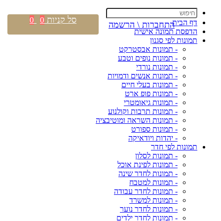
סל קניות
0
0
דף הבית
התחברות \ הרשמה
הדפסת תמונה אישית
תמונות לפי סגנון
- תמונות אבסטרקט
- תמונות נופים וטבע
- תמונות נורדי
- תמונות אנשים ודמויות
- תמונות בעלי חיים
- תמונות פופ ארט
- תמונות גיאומטרי
- תמונות תרבות וקולנוע
- תמונות השראה ומוטיבציה
- תמונות ספורט
- יהדות ויודאיקה
תמונות לפי חדר
- תמונות לסלון
- תמונות לפינת אוכל
- תמונות לחדר שינה
- תמונות למטבח
- תמונות לחדר עבודה
- תמונות למשרד
- תמונות לחדר נוער
- תמונות לחדר ילדים