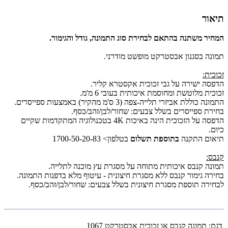
תיאור
המחיר משתנה בהתאם לבחירת סוג התמונה, גודל והגימור.
תמונה בסגנון אבסטרקט מופשט מודרני.
זכוכית:
הדפסה ישירה על גבי זכוכית אקסטרא קליר.
זכוכית מלוטשת ומחוסמת איכותית בעובי 6 מ'מ.
התמונה כוללת אביזרי תלייה-צפה (3 ס'מ מהקיר) באמצעות ספייסרים.
בחירת ספייסרים בשלל צבעים: שחור/לבן/זהב/כסף.
הדפסה על הזכוכית הינה באיכות 4K בטכנולוגיה המתקדמות שקיים
כיום.
תיאום התקנה
בתוספת תשלום
בטלפון> 1700-50-20-83
קנבס:
תמונה קנבס איכותית מתוחה על מסגרת עץ מוכנה לתלייה.
בחירה גימור קנבס ללא מסגרת חיצונית - עיטוף מלא בדפנות התמונה.
לבחירה תוספת מסגרת חיצונית בשלל צבעים: שחור/לבן/זהב/כסף.
דגם:
תמונה קנבס או זכוכית אבסטרקט 1067