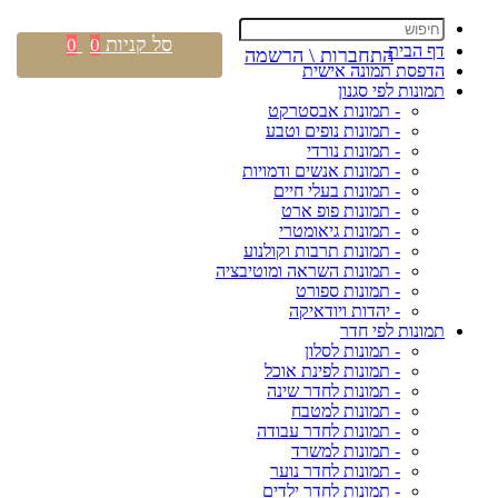
סל קניות
0
0
דף הבית
התחברות \ הרשמה
הדפסת תמונה אישית
תמונות לפי סגנון
- תמונות אבסטרקט
- תמונות נופים וטבע
- תמונות נורדי
- תמונות אנשים ודמויות
- תמונות בעלי חיים
- תמונות פופ ארט
- תמונות גיאומטרי
- תמונות תרבות וקולנוע
- תמונות השראה ומוטיבציה
- תמונות ספורט
- יהדות ויודאיקה
תמונות לפי חדר
- תמונות לסלון
- תמונות לפינת אוכל
- תמונות לחדר שינה
- תמונות למטבח
- תמונות לחדר עבודה
- תמונות למשרד
- תמונות לחדר נוער
- תמונות לחדר ילדים