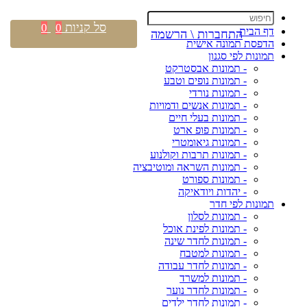
סל קניות
0
0
דף הבית
התחברות \ הרשמה
הדפסת תמונה אישית
תמונות לפי סגנון
- תמונות אבסטרקט
- תמונות נופים וטבע
- תמונות נורדי
- תמונות אנשים ודמויות
- תמונות בעלי חיים
- תמונות פופ ארט
- תמונות גיאומטרי
- תמונות תרבות וקולנוע
- תמונות השראה ומוטיבציה
- תמונות ספורט
- יהדות ויודאיקה
תמונות לפי חדר
- תמונות לסלון
- תמונות לפינת אוכל
- תמונות לחדר שינה
- תמונות למטבח
- תמונות לחדר עבודה
- תמונות למשרד
- תמונות לחדר נוער
- תמונות לחדר ילדים