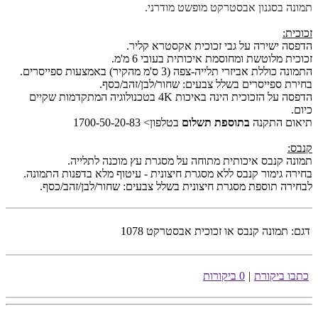
תמונה בסגנון אבסטרקט מופשט מודרני.
זכוכית:
הדפסה ישירה על גבי זכוכית אקסטרא קליר.
זכוכית מלוטשת ומחוסמת איכותית בעובי 6 מ'מ.
התמונה כוללת אביזרי תלייה-צפה (3 ס'מ מהקיר) באמצעות ספייסרים.
בחירת ספייסרים בשלל צבעים: שחור/לבן/זהב/כסף.
הדפסה על הזכוכית הינה באיכות 4K בטכנולוגיה המתקדמות שקיים
כיום.
תיאום התקנה
בתוספת תשלום
בטלפון> 1700-50-20-83
קנבס:
תמונה קנבס איכותית מתוחה על מסגרת עץ מוכנה לתלייה.
בחירה גימור קנבס ללא מסגרת חיצונית - עיטוף מלא בדפנות התמונה.
לבחירה תוספת מסגרת חיצונית בשלל צבעים: שחור/לבן/זהב/כסף.
דגם:
תמונה קנבס או זכוכית אבסטרקט 1078
כתבו ביקורת
|
0 ביקורות