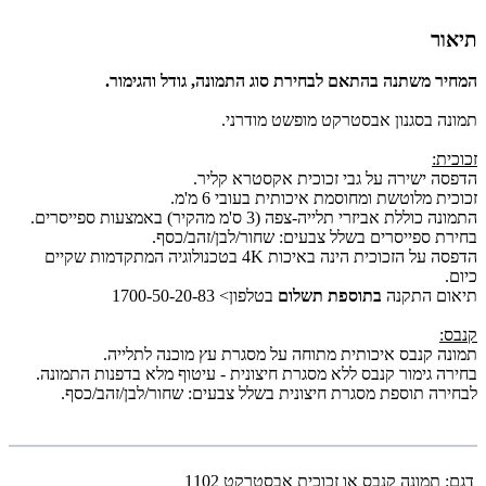
תיאור
המחיר משתנה בהתאם לבחירת סוג התמונה, גודל והגימור.
תמונה בסגנון אבסטרקט מופשט מודרני.
זכוכית:
הדפסה ישירה על גבי זכוכית אקסטרא קליר.
זכוכית מלוטשת ומחוסמת איכותית בעובי 6 מ'מ.
התמונה כוללת אביזרי תלייה-צפה (3 ס'מ מהקיר) באמצעות ספייסרים.
בחירת ספייסרים בשלל צבעים: שחור/לבן/זהב/כסף.
הדפסה על הזכוכית הינה באיכות 4K בטכנולוגיה המתקדמות שקיים
כיום.
תיאום התקנה
בתוספת תשלום
בטלפון> 1700-50-20-83
קנבס:
תמונה קנבס איכותית מתוחה על מסגרת עץ מוכנה לתלייה.
בחירה גימור קנבס ללא מסגרת חיצונית - עיטוף מלא בדפנות התמונה.
לבחירה תוספת מסגרת חיצונית בשלל צבעים: שחור/לבן/זהב/כסף.
דגם:
תמונה קנבס או זכוכית אבסטרקט 1102