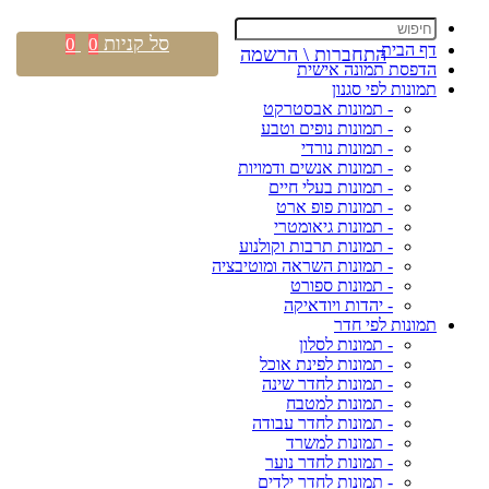
סל קניות
0
0
דף הבית
התחברות \ הרשמה
הדפסת תמונה אישית
תמונות לפי סגנון
- תמונות אבסטרקט
- תמונות נופים וטבע
- תמונות נורדי
- תמונות אנשים ודמויות
- תמונות בעלי חיים
- תמונות פופ ארט
- תמונות גיאומטרי
- תמונות תרבות וקולנוע
- תמונות השראה ומוטיבציה
- תמונות ספורט
- יהדות ויודאיקה
תמונות לפי חדר
- תמונות לסלון
- תמונות לפינת אוכל
- תמונות לחדר שינה
- תמונות למטבח
- תמונות לחדר עבודה
- תמונות למשרד
- תמונות לחדר נוער
- תמונות לחדר ילדים