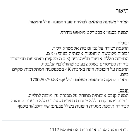
תיאור
המחיר משתנה בהתאם לבחירת סוג התמונה, גודל והגימור.
תמונה בסגנון אבסטרקט מופשט מודרני.
זכוכית:
הדפסה ישירה על גבי זכוכית אקסטרא קליר.
זכוכית מלוטשת ומחוסמת איכותית בעובי 6 מ'מ.
התמונה כוללת אביזרי תלייה-צפה (3 ס'מ מהקיר) באמצעות ספייסרים.
בחירת ספייסרים בשלל צבעים: שחור/לבן/זהב/כסף.
הדפסה על הזכוכית הינה באיכות 4K בטכנולוגיה המתקדמות שקיים
כיום.
תיאום התקנה
בתוספת תשלום
בטלפון> 1700-50-20-83
קנבס:
תמונה קנבס איכותית מתוחה על מסגרת עץ מוכנה לתלייה.
בחירה גימור קנבס ללא מסגרת חיצונית - עיטוף מלא בדפנות התמונה.
לבחירה תוספת מסגרת חיצונית בשלל צבעים: שחור/לבן/זהב/כסף.
דגם:
תמונה קנבס או זכוכית אבסטרקט 1117