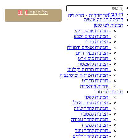
סל קניות
0
0
דף הבית
התחברות \ הרשמה
הדפסת תמונה אישית
תמונות לפי סגנון
- תמונות אבסטרקט
- תמונות נופים וטבע
- תמונות נורדי
- תמונות אנשים ודמויות
- תמונות בעלי חיים
- תמונות פופ ארט
- תמונות גיאומטרי
- תמונות תרבות וקולנוע
- תמונות השראה ומוטיבציה
- תמונות ספורט
- יהדות ויודאיקה
תמונות לפי חדר
- תמונות לסלון
- תמונות לפינת אוכל
- תמונות לחדר שינה
- תמונות למטבח
- תמונות לחדר עבודה
- תמונות למשרד
- תמונות לחדר נוער
- תמונות לחדר ילדים