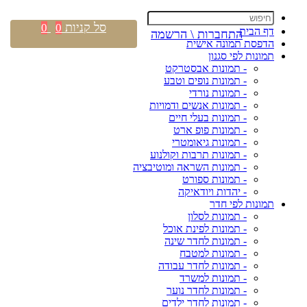
סל קניות
0
0
דף הבית
התחברות \ הרשמה
הדפסת תמונה אישית
תמונות לפי סגנון
- תמונות אבסטרקט
- תמונות נופים וטבע
- תמונות נורדי
- תמונות אנשים ודמויות
- תמונות בעלי חיים
- תמונות פופ ארט
- תמונות גיאומטרי
- תמונות תרבות וקולנוע
- תמונות השראה ומוטיבציה
- תמונות ספורט
- יהדות ויודאיקה
תמונות לפי חדר
- תמונות לסלון
- תמונות לפינת אוכל
- תמונות לחדר שינה
- תמונות למטבח
- תמונות לחדר עבודה
- תמונות למשרד
- תמונות לחדר נוער
- תמונות לחדר ילדים