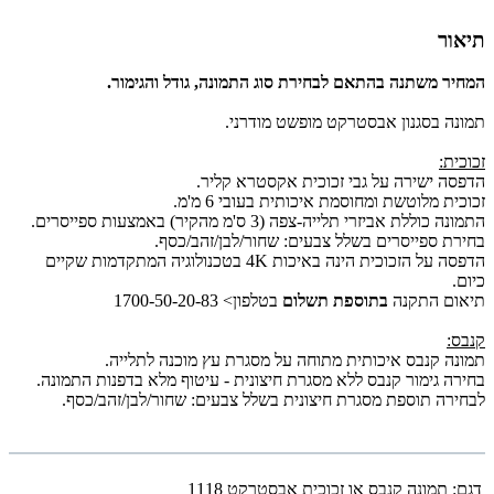
תיאור
המחיר משתנה בהתאם לבחירת סוג התמונה, גודל והגימור.
תמונה בסגנון אבסטרקט מופשט מודרני.
זכוכית:
הדפסה ישירה על גבי זכוכית אקסטרא קליר.
זכוכית מלוטשת ומחוסמת איכותית בעובי 6 מ'מ.
התמונה כוללת אביזרי תלייה-צפה (3 ס'מ מהקיר) באמצעות ספייסרים.
בחירת ספייסרים בשלל צבעים: שחור/לבן/זהב/כסף.
הדפסה על הזכוכית הינה באיכות 4K בטכנולוגיה המתקדמות שקיים
כיום.
תיאום התקנה
בתוספת תשלום
בטלפון> 1700-50-20-83
קנבס:
תמונה קנבס איכותית מתוחה על מסגרת עץ מוכנה לתלייה.
בחירה גימור קנבס ללא מסגרת חיצונית - עיטוף מלא בדפנות התמונה.
לבחירה תוספת מסגרת חיצונית בשלל צבעים: שחור/לבן/זהב/כסף.
דגם:
תמונה קנבס או זכוכית אבסטרקט 1118