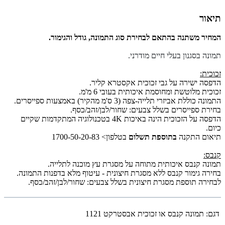
תיאור
המחיר משתנה בהתאם לבחירת סוג התמונה, גודל והגימור.
תמונה בסגנון בעלי חיים מודרני.
זכוכית:
הדפסה ישירה על גבי זכוכית אקסטרא קליר.
זכוכית מלוטשת ומחוסמת איכותית בעובי 6 מ'מ.
התמונה כוללת אביזרי תלייה-צפה (3 ס'מ מהקיר) באמצעות ספייסרים.
בחירת ספייסרים בשלל צבעים: שחור/לבן/זהב/כסף.
הדפסה על הזכוכית הינה באיכות 4K בטכנולוגיה המתקדמות שקיים
כיום.
תיאום התקנה
בתוספת תשלום
בטלפון> 1700-50-20-83
קנבס:
תמונה קנבס איכותית מתוחה על מסגרת עץ מוכנה לתלייה.
בחירה גימור קנבס ללא מסגרת חיצונית - עיטוף מלא בדפנות התמונה.
לבחירה תוספת מסגרת חיצונית בשלל צבעים: שחור/לבן/זהב/כסף.
דגם:
תמונה קנבס או זכוכית אבסטרקט 1121