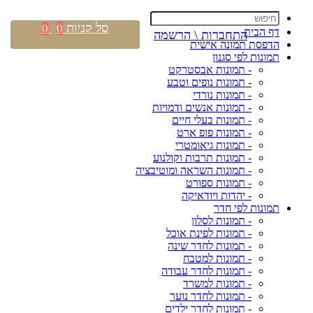
סל קניות
0
0
דף הבית
התחברות \ הרשמה
הדפסת תמונה אישית
תמונות לפי סגנון
- תמונות אבסטרקט
- תמונות נופים וטבע
- תמונות נורדי
- תמונות אנשים ודמויות
- תמונות בעלי חיים
- תמונות פופ ארט
- תמונות גיאומטרי
- תמונות תרבות וקולנוע
- תמונות השראה ומוטיבציה
- תמונות ספורט
- יהדות ויודאיקה
תמונות לפי חדר
- תמונות לסלון
- תמונות לפינת אוכל
- תמונות לחדר שינה
- תמונות למטבח
- תמונות לחדר עבודה
- תמונות למשרד
- תמונות לחדר נוער
- תמונות לחדר ילדים