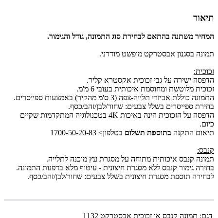
תיאור
המחיר משתנה בהתאם לבחירת סוג התמונה, גודל והגימור.
תמונה בסגנון אבסטרקט מופשט מודרני.
זכוכית:
הדפסה ישירה על גבי זכוכית אקסטרא קליר.
זכוכית מלוטשת ומחוסמת איכותית בעובי 6 מ'מ.
התמונה כוללת אביזרי תלייה-צפה (3 ס'מ מהקיר) באמצעות ספייסרים.
בחירת ספייסרים בשלל צבעים: שחור/לבן/זהב/כסף.
הדפסה על הזכוכית הינה באיכות 4K בטכנולוגיה המתקדמות שקיים
כיום.
תיאום התקנה
בתוספת תשלום
בטלפון> 1700-50-20-83
קנבס:
תמונה קנבס איכותית מתוחה על מסגרת עץ מוכנה לתלייה.
בחירה גימור קנבס ללא מסגרת חיצונית - עיטוף מלא בדפנות התמונה.
לבחירה תוספת מסגרת חיצונית בשלל צבעים: שחור/לבן/זהב/כסף.
דגם:
תמונה קנבס או זכוכית אבסטרקט 1132