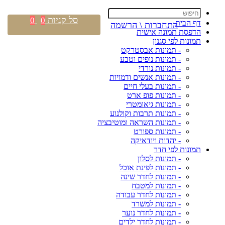
סל קניות
0
0
דף הבית
התחברות \ הרשמה
הדפסת תמונה אישית
תמונות לפי סגנון
- תמונות אבסטרקט
- תמונות נופים וטבע
- תמונות נורדי
- תמונות אנשים ודמויות
- תמונות בעלי חיים
- תמונות פופ ארט
- תמונות גיאומטרי
- תמונות תרבות וקולנוע
- תמונות השראה ומוטיבציה
- תמונות ספורט
- יהדות ויודאיקה
תמונות לפי חדר
- תמונות לסלון
- תמונות לפינת אוכל
- תמונות לחדר שינה
- תמונות למטבח
- תמונות לחדר עבודה
- תמונות למשרד
- תמונות לחדר נוער
- תמונות לחדר ילדים