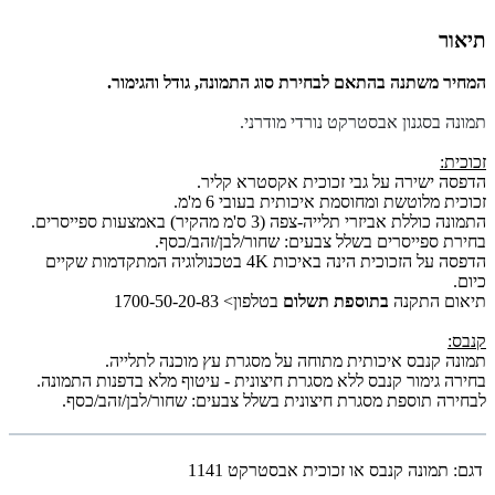
תיאור
המחיר משתנה בהתאם לבחירת סוג התמונה, גודל והגימור.
תמונה בסגנון אבסטרקט נורדי מודרני.
זכוכית:
הדפסה ישירה על גבי זכוכית אקסטרא קליר.
זכוכית מלוטשת ומחוסמת איכותית בעובי 6 מ'מ.
התמונה כוללת אביזרי תלייה-צפה (3 ס'מ מהקיר) באמצעות ספייסרים.
בחירת ספייסרים בשלל צבעים: שחור/לבן/זהב/כסף.
הדפסה על הזכוכית הינה באיכות 4K בטכנולוגיה המתקדמות שקיים
כיום.
תיאום התקנה
בתוספת תשלום
בטלפון> 1700-50-20-83
קנבס:
תמונה קנבס איכותית מתוחה על מסגרת עץ מוכנה לתלייה.
בחירה גימור קנבס ללא מסגרת חיצונית - עיטוף מלא בדפנות התמונה.
לבחירה תוספת מסגרת חיצונית בשלל צבעים: שחור/לבן/זהב/כסף.
דגם:
תמונה קנבס או זכוכית אבסטרקט 1141