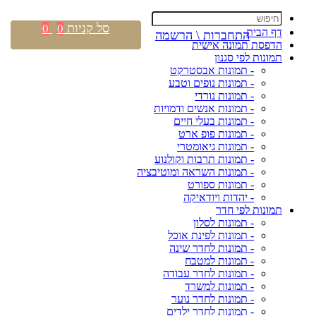
סל קניות
0
0
דף הבית
התחברות \ הרשמה
הדפסת תמונה אישית
תמונות לפי סגנון
- תמונות אבסטרקט
- תמונות נופים וטבע
- תמונות נורדי
- תמונות אנשים ודמויות
- תמונות בעלי חיים
- תמונות פופ ארט
- תמונות גיאומטרי
- תמונות תרבות וקולנוע
- תמונות השראה ומוטיבציה
- תמונות ספורט
- יהדות ויודאיקה
תמונות לפי חדר
- תמונות לסלון
- תמונות לפינת אוכל
- תמונות לחדר שינה
- תמונות למטבח
- תמונות לחדר עבודה
- תמונות למשרד
- תמונות לחדר נוער
- תמונות לחדר ילדים