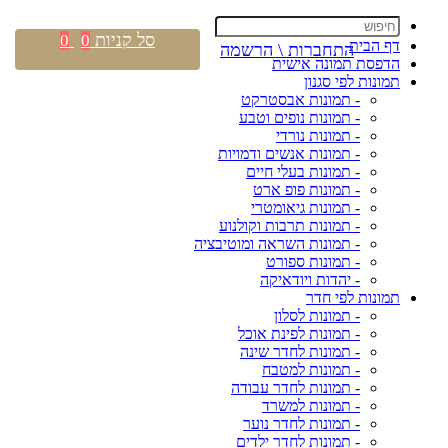
סל קניות
0
0
דף הבית
התחברות \ הרשמה
הדפסת תמונה אישית
תמונות לפי סגנון
- תמונות אבסטרקט
- תמונות נופים וטבע
- תמונות נורדי
- תמונות אנשים ודמויות
- תמונות בעלי חיים
- תמונות פופ ארט
- תמונות גיאומטרי
- תמונות תרבות וקולנוע
- תמונות השראה ומוטיבציה
- תמונות ספורט
- יהדות ויודאיקה
תמונות לפי חדר
- תמונות לסלון
- תמונות לפינת אוכל
- תמונות לחדר שינה
- תמונות למטבח
- תמונות לחדר עבודה
- תמונות למשרד
- תמונות לחדר נוער
- תמונות לחדר ילדים