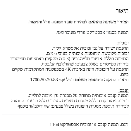
תיאור
המחיר משתנה בהתאם לבחירת סוג התמונה, גודל והגימור.
תמונה בסגנון אבסטרקט נורדי מונוכרומטי.
זכוכית:
הדפסה ישירה על גבי זכוכית אקסטרא קליר.
זכוכית מלוטשת ומחוסמת איכותית בעובי 6 מ'מ.
התמונה כוללת אביזרי תלייה-צפה (3 ס'מ מהקיר) באמצעות ספייסרים.
בחירת ספייסרים בשלל צבעים: שחור/לבן/זהב/כסף.
הדפסה על הזכוכית הינה באיכות 4K בטכנולוגיה המתקדמות שקיים
כיום.
תיאום התקנה
בתוספת תשלום
בטלפון> 1700-50-20-83
קנבס:
תמונה קנבס איכותית מתוחה על מסגרת עץ מוכנה לתלייה.
בחירה גימור קנבס ללא מסגרת חיצונית - עיטוף מלא בדפנות התמונה.
לבחירה תוספת מסגרת חיצונית בשלל צבעים: שחור/לבן/זהב/כסף.
דגם:
תמונה קנבס או זכוכית אבסטרקט 1164