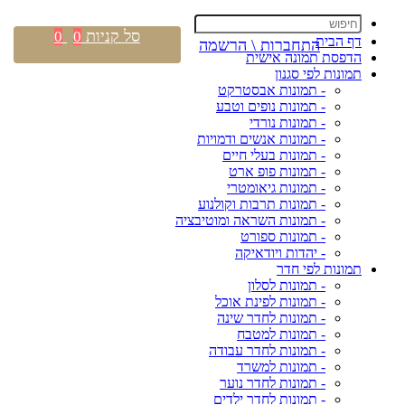
סל קניות
0
0
דף הבית
התחברות \ הרשמה
הדפסת תמונה אישית
תמונות לפי סגנון
- תמונות אבסטרקט
- תמונות נופים וטבע
- תמונות נורדי
- תמונות אנשים ודמויות
- תמונות בעלי חיים
- תמונות פופ ארט
- תמונות גיאומטרי
- תמונות תרבות וקולנוע
- תמונות השראה ומוטיבציה
- תמונות ספורט
- יהדות ויודאיקה
תמונות לפי חדר
- תמונות לסלון
- תמונות לפינת אוכל
- תמונות לחדר שינה
- תמונות למטבח
- תמונות לחדר עבודה
- תמונות למשרד
- תמונות לחדר נוער
- תמונות לחדר ילדים