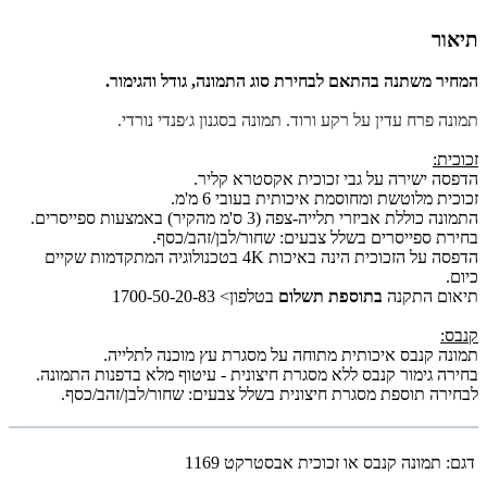
תיאור
המחיר משתנה בהתאם לבחירת סוג התמונה, גודל והגימור.
תמונה פרח עדין על רקע ורוד. תמונה בסגנון ג׳פנדי נורדי.
זכוכית:
הדפסה ישירה על גבי זכוכית אקסטרא קליר.
זכוכית מלוטשת ומחוסמת איכותית בעובי 6 מ'מ.
התמונה כוללת אביזרי תלייה-צפה (3 ס'מ מהקיר) באמצעות ספייסרים.
בחירת ספייסרים בשלל צבעים: שחור/לבן/זהב/כסף.
הדפסה על הזכוכית הינה באיכות 4K בטכנולוגיה המתקדמות שקיים
כיום.
תיאום התקנה
בתוספת תשלום
בטלפון> 1700-50-20-83
קנבס:
תמונה קנבס איכותית מתוחה על מסגרת עץ מוכנה לתלייה.
בחירה גימור קנבס ללא מסגרת חיצונית - עיטוף מלא בדפנות התמונה.
לבחירה תוספת מסגרת חיצונית בשלל צבעים: שחור/לבן/זהב/כסף.
דגם:
תמונה קנבס או זכוכית אבסטרקט 1169