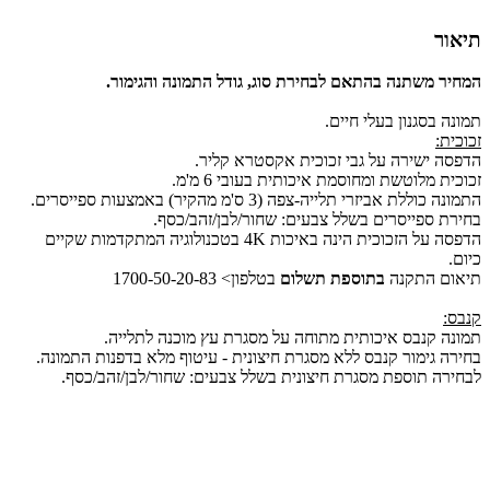
תיאור
המחיר משתנה בהתאם לבחירת סוג, גודל התמונה והגימור.
תמונה בסגנון בעלי חיים.
זכוכית:
הדפסה ישירה על גבי זכוכית אקסטרא קליר.
זכוכית מלוטשת ומחוסמת איכותית בעובי 6 מ'מ.
התמונה כוללת אביזרי תלייה-צפה (3 ס'מ מהקיר) באמצעות ספייסרים.
בחירת ספייסרים בשלל צבעים: שחור/לבן/זהב/כסף.
הדפסה על הזכוכית הינה באיכות 4K בטכנולוגיה המתקדמות שקיים
כיום.
תיאום התקנה
בתוספת תשלום
בטלפון> 1700-50-20-83
קנבס:
תמונה קנבס איכותית מתוחה על מסגרת עץ מוכנה לתלייה.
בחירה גימור קנבס ללא מסגרת חיצונית - עיטוף מלא בדפנות התמונה.
לבחירה תוספת מסגרת חיצונית בשלל צבעים: שחור/לבן/זהב/כסף.