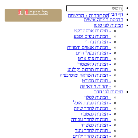
סל קניות
0
0
דף הבית
התחברות \ הרשמה
הדפסת תמונה אישית
תמונות לפי סגנון
- תמונות אבסטרקט
- תמונות נופים וטבע
- תמונות נורדי
- תמונות אנשים ודמויות
- תמונות בעלי חיים
- תמונות פופ ארט
- תמונות גיאומטרי
- תמונות תרבות וקולנוע
- תמונות השראה ומוטיבציה
- תמונות ספורט
- יהדות ויודאיקה
תמונות לפי חדר
- תמונות לסלון
- תמונות לפינת אוכל
- תמונות לחדר שינה
- תמונות למטבח
- תמונות לחדר עבודה
- תמונות למשרד
- תמונות לחדר נוער
- תמונות לחדר ילדים