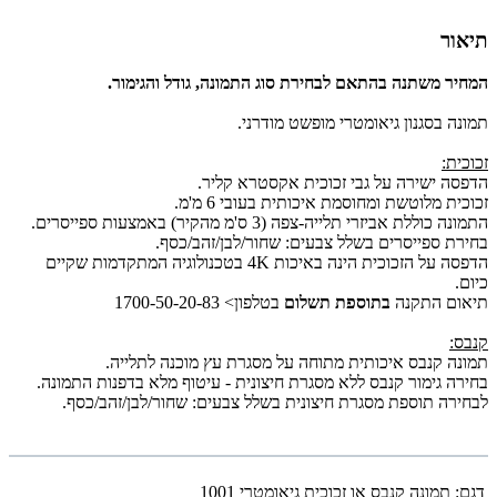
תיאור
המחיר משתנה בהתאם לבחירת סוג התמונה, גודל והגימור.
תמונה בסגנון גיאומטרי מופשט מודרני.
זכוכית:
הדפסה ישירה על גבי זכוכית אקסטרא קליר.
זכוכית מלוטשת ומחוסמת איכותית בעובי 6 מ'מ.
התמונה כוללת אביזרי תלייה-צפה (3 ס'מ מהקיר) באמצעות ספייסרים.
בחירת ספייסרים בשלל צבעים: שחור/לבן/זהב/כסף.
הדפסה על הזכוכית הינה באיכות 4K בטכנולוגיה המתקדמות שקיים
כיום.
תיאום התקנה
בתוספת תשלום
בטלפון> 1700-50-20-83
קנבס:
תמונה קנבס איכותית מתוחה על מסגרת עץ מוכנה לתלייה.
בחירה גימור קנבס ללא מסגרת חיצונית - עיטוף מלא בדפנות התמונה.
לבחירה תוספת מסגרת חיצונית בשלל צבעים: שחור/לבן/זהב/כסף.
דגם:
תמונה קנבס או זכוכית גיאומטרי 1001