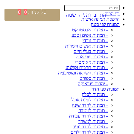
סל קניות
0
0
דף הבית
התחברות \ הרשמה
הדפסת תמונה אישית
תמונות לפי סגנון
- תמונות אבסטרקט
- תמונות נופים וטבע
- תמונות נורדי
- תמונות אנשים ודמויות
- תמונות בעלי חיים
- תמונות פופ ארט
- תמונות גיאומטרי
- תמונות תרבות וקולנוע
- תמונות השראה ומוטיבציה
- תמונות ספורט
- יהדות ויודאיקה
תמונות לפי חדר
- תמונות לסלון
- תמונות לפינת אוכל
- תמונות לחדר שינה
- תמונות למטבח
- תמונות לחדר עבודה
- תמונות למשרד
- תמונות לחדר נוער
- תמונות לחדר ילדים