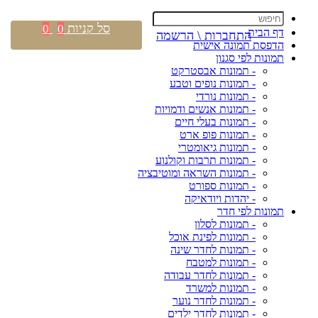
סל קניות
0
0
דף הבית
התחברות \ הרשמה
הדפסת תמונה אישית
תמונות לפי סגנון
- תמונות אבסטרקט
- תמונות נופים וטבע
- תמונות נורדי
- תמונות אנשים ודמויות
- תמונות בעלי חיים
- תמונות פופ ארט
- תמונות גיאומטרי
- תמונות תרבות וקולנוע
- תמונות השראה ומוטיבציה
- תמונות ספורט
- יהדות ויודאיקה
תמונות לפי חדר
- תמונות לסלון
- תמונות לפינת אוכל
- תמונות לחדר שינה
- תמונות למטבח
- תמונות לחדר עבודה
- תמונות למשרד
- תמונות לחדר נוער
- תמונות לחדר ילדים