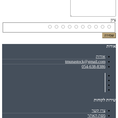
ציון
שמירה
אודות
אודות
tmunastock@gmail.com
054-638-8386
שירות לקוחות
צרו קשר
מפת האתר