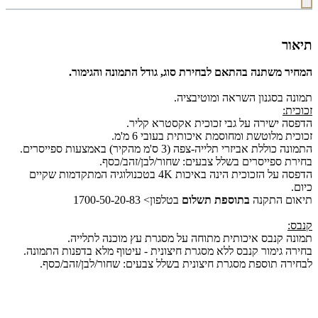
תיאור
המחיר משתנה בהתאם לבחירת סוג, גודל התמונה והגימור.
תמונה בסגנון השראה ומוטיבציה.
זכוכית:
הדפסה ישירה על גבי זכוכית אקסטרא קליר.
זכוכית מלוטשת ומחוסמת איכותית בעובי 6 מ'מ.
התמונה כוללת אביזרי תלייה-צפה (3 ס'מ מהקיר) באמצעות ספייסרים.
בחירת ספייסרים בשלל צבעים: שחור/לבן/זהב/כסף.
הדפסה על הזכוכית הינה באיכות 4K בטכנולוגיה המתקדמות שקיים
כיום.
תיאום התקנה
בתוספת תשלום
בטלפון> 1700-50-20-83
קנבס:
תמונה קנבס איכותית מתוחה על מסגרת עץ מוכנה לתלייה.
בחירה גימור קנבס ללא מסגרת חיצונית - עיטוף מלא בדפנות התמונה.
לבחירה תוספת מסגרת חיצונית בשלל צבעים: שחור/לבן/זהב/כסף.