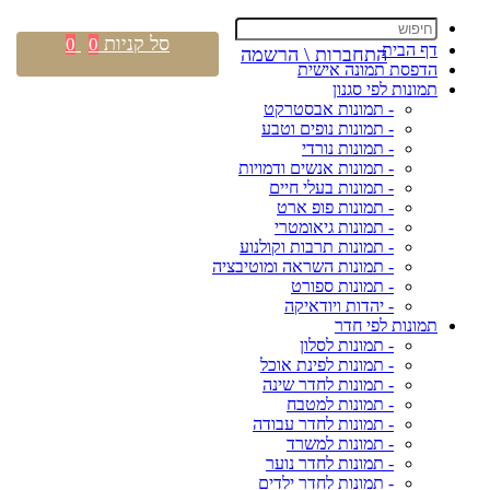
סל קניות
0
0
דף הבית
התחברות \ הרשמה
הדפסת תמונה אישית
תמונות לפי סגנון
- תמונות אבסטרקט
- תמונות נופים וטבע
- תמונות נורדי
- תמונות אנשים ודמויות
- תמונות בעלי חיים
- תמונות פופ ארט
- תמונות גיאומטרי
- תמונות תרבות וקולנוע
- תמונות השראה ומוטיבציה
- תמונות ספורט
- יהדות ויודאיקה
תמונות לפי חדר
- תמונות לסלון
- תמונות לפינת אוכל
- תמונות לחדר שינה
- תמונות למטבח
- תמונות לחדר עבודה
- תמונות למשרד
- תמונות לחדר נוער
- תמונות לחדר ילדים