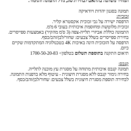
המחיר משתנה בהתאם לבחירת סוג, גודל התמונה והגימור.
תמונה בסגנון יהדות ויודאיקה
זכוכית:
הדפסה ישירה על גבי זכוכית אקסטרא קליר.
זכוכית מלוטשת ומחוסמת איכותית בעובי 6 מ'מ.
התמונה כוללת אביזרי תלייה-צפה (3 ס'מ מהקיר) באמצעות ספייסרים.
בחירת ספייסרים בשלל צבעים: שחור/לבן/זהב/כסף.
הדפסה על הזכוכית הינה באיכות 4K בטכנולוגיה המתקדמות שקיים
כיום.
תיאום התקנה
בתוספת תשלום
בטלפון> 1700-50-20-83
קנבס:
תמונה קנבס איכותית מתוחה על מסגרת עץ מוכנה לתלייה.
בחירה גימור קנבס ללא מסגרת חיצונית - עיטוף מלא בדפנות התמונה.
לבחירה תוספת מסגרת חיצונית בשלל צבעים: שחור/לבן/זהב/כסף.