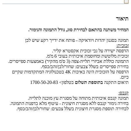
תיאור
המחיר משתנה בהתאם לבחירת סוג, גודל התמונה והגימור.
תמונה בסגנון יהדות ויודאיקה - פותח את ידייך רקע שיש לבן
זכוכית:
הדפסה ישירה על גבי זכוכית אקסטרא קליר.
זכוכית מלוטשת ומחוסמת איכותית בעובי 6 מ'מ.
התמונה כוללת אביזרי תלייה-צפה (3 ס'מ מהקיר) באמצעות ספייסרים.
בחירת ספייסרים בשלל צבעים: שחור/לבן/זהב/כסף.
הדפסה על הזכוכית הינה באיכות 4K בטכנולוגיה המתקדמות שקיים
כיום.
תיאום התקנה
בתוספת תשלום
בטלפון> 1700-50-20-83
קנבס:
תמונה קנבס איכותית מתוחה על מסגרת עץ מוכנה לתלייה.
בחירה גימור קנבס ללא מסגרת חיצונית - עיטוף מלא בדפנות התמונה.
לבחירה תוספת מסגרת חיצונית בשלל צבעים: שחור/לבן/זהב/כסף.