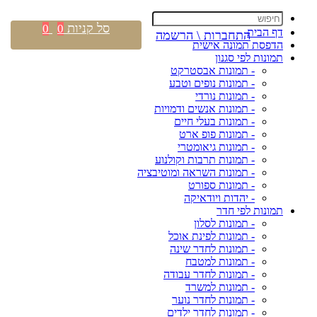
סל קניות
0
0
דף הבית
התחברות \ הרשמה
הדפסת תמונה אישית
תמונות לפי סגנון
- תמונות אבסטרקט
- תמונות נופים וטבע
- תמונות נורדי
- תמונות אנשים ודמויות
- תמונות בעלי חיים
- תמונות פופ ארט
- תמונות גיאומטרי
- תמונות תרבות וקולנוע
- תמונות השראה ומוטיבציה
- תמונות ספורט
- יהדות ויודאיקה
תמונות לפי חדר
- תמונות לסלון
- תמונות לפינת אוכל
- תמונות לחדר שינה
- תמונות למטבח
- תמונות לחדר עבודה
- תמונות למשרד
- תמונות לחדר נוער
- תמונות לחדר ילדים