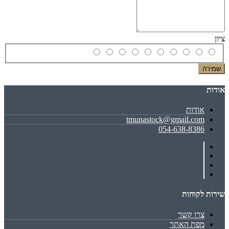
ציון
שמירה
אודות
אודות
tmunastock@gmail.com
054-638-8386
שירות לקוחות
צרו קשר
מפת האתר